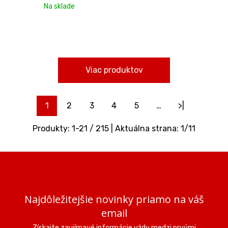
Na sklade
Viac produktov
1
2
3
4
5
…
>|
Produkty:
1
-
21
/
215
| Aktuálna strana:
1
/
11
Najdôležitejšie novinky priamo na váš
email
Získajte zaujímavé informácie vždy medzi prvými