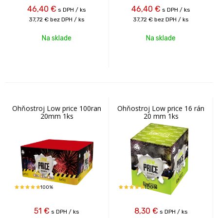
46,40
€
46,40
€
s DPH / ks
s DPH / ks
37,72 €
bez DPH / ks
37,72 €
bez DPH / ks
Na sklade
Na sklade
Ohňostroj Low price 100ran
Ohňostroj Low price 16 rán
20mm 1ks
20 mm 1ks
100%
100%
51
€
8,30
€
s DPH / ks
s DPH / ks