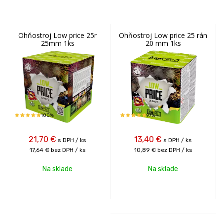
Ohňostroj Low price 25r
Ohňostroj Low price 25 rán
25mm 1ks
20 mm 1ks
100%
97%
21,70
€
13,40
€
s DPH / ks
s DPH / ks
17,64 €
bez DPH / ks
10,89 €
bez DPH / ks
Na sklade
Na sklade