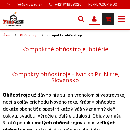
info@pyroweb.sk
+421911889020
PO-PI: 9.00-16.00
Úvod
Ohňostroje
Kompakty-ohňostroje
Kompaktné ohňostroje, batérie
Kompakty ohňostroje - Ivanka Pri Nitre,
Slovensko
Ohňostroje
už dávno nie sú len vrcholom silvestrovskej
noci a osláv príchodu Nového roka. Krásny ohňostroj
dokáže obohatiť a spestriť každý Váš významný deň,
oslavu, svadbu, výročie a ďalšie udalosti. Objavte našu
širokú ponuku
malých ohňostrojov
alebo
veľkých
ohňostrojov
, z ktorej si zaručene vyberiete!