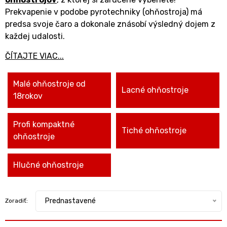
Prekvapenie v podobe pyrotechniky (ohňostroja) má
predsa svoje čaro a dokonale znásobí výsledný dojem z
každej udalosti.
ČÍTAJTE VIAC...
Malé ohňostroje od
Lacné ohňostroje
18rokov
Profi kompaktné
Tiché ohňostroje
ohňostroje
Hlučné ohňostroje
Prednastavené
Zoradiť: