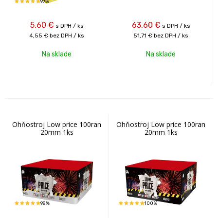
97%
5,60
€
63,60
€
s DPH / ks
s DPH / ks
4,55 €
bez DPH / ks
51,71 €
bez DPH / ks
Na sklade
Na sklade
Ohňostroj Low price 100ran
Ohňostroj Low price 100ran
20mm 1ks
20mm 1ks
98%
100%