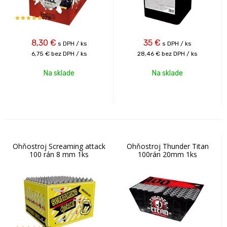
97%
8,30
€
35
€
s DPH / ks
s DPH / ks
6,75 €
bez DPH / ks
28,46 €
bez DPH / ks
Na sklade
Na sklade
Ohňostroj Screaming attack
Ohňostroj Thunder Titan
100 rán 8 mm 1ks
100rán 20mm 1ks