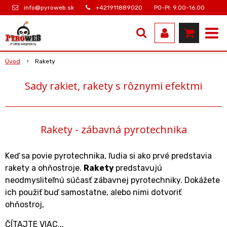
info@pyroweb.sk
+421911889020
PO-PI: 9.00-16.00
Úvod
Rakety
Sady rakiet, rakety s rôznymi efektmi
Rakety - zábavná pyrotechnika
Keď sa povie pyrotechnika, ľudia si ako prvé predstavia
rakety a ohňostroje.
Rakety
predstavujú
neodmysliteľnú súčasť zábavnej pyrotechniky. Dokážete
ich použiť buď samostatne, alebo nimi dotvoriť
ohňostroj,
ČÍTAJTE VIAC...