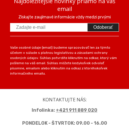
Najdôležitejšie novinky priamo na váš
email
Získajte zaujímavé informácie vždy medzi prvými
Odoberať
Vaše osobné údaje (email) budeme spracovávať len za týmto
účelom v súlade s platnou legislatívou a zásadami ochrany
osobných údajov. Súhlas potvrdíte kliknutím na odkaz, ktorý vám
pošleme na váš email. Súhlas môžete kedykoľvek odvolať
písomne, emailom alebo kliknutím na odkaz z ktoréhokoľvek
informačného emailu.
KONTAKTUJTE NÁS:
Infolinka:
+421 911 889 020
PONDELOK - ŠTVRTOK: 09.00 - 16.00