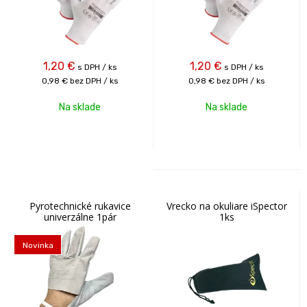
1,20
€
1,20
€
s DPH / ks
s DPH / ks
0,98 €
bez DPH / ks
0,98 €
bez DPH / ks
Na sklade
Na sklade
Pyrotechnické rukavice
Vrecko na okuliare iSpector
univerzálne 1pár
1ks
Novinka