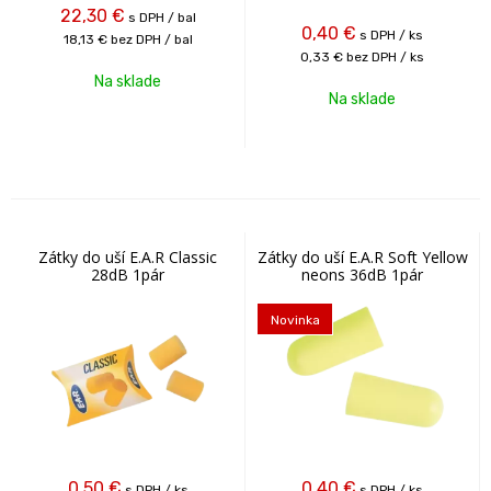
22,30
€
s DPH / bal
0,40
€
s DPH / ks
18,13 €
bez DPH / bal
0,33 €
bez DPH / ks
Na sklade
Na sklade
Zátky do uší E.A.R Classic
Zátky do uší E.A.R Soft Yellow
28dB 1pár
neons 36dB 1pár
Novinka
0,50
€
0,40
€
s DPH / ks
s DPH / ks