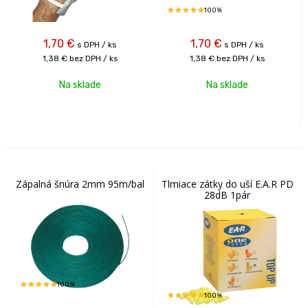
100%
1,70
€
1,70
€
s DPH / ks
s DPH / ks
1,38 €
bez DPH / ks
1,38 €
bez DPH / ks
Na sklade
Na sklade
Zápalná šnúra 2mm 95m/bal
Tlmiace zátky do uší E.A.R PD
28dB 1pár
100%
100%