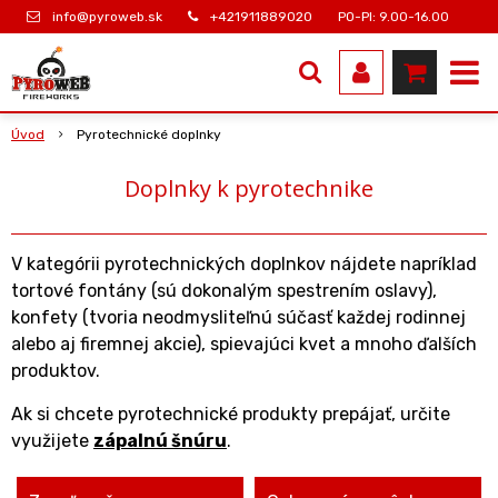
info@pyroweb.sk
+421911889020
PO-PI: 9.00-16.00
Úvod
Pyrotechnické doplnky
Doplnky k pyrotechnike
V kategórii pyrotechnických doplnkov nájdete napríklad
tortové fontány (sú dokonalým spestrením oslavy),
konfety (tvoria neodmysliteľnú súčasť každej rodinnej
alebo aj firemnej akcie), spievajúci kvet a mnoho ďalších
produktov.
Ak si chcete pyrotechnické produkty prepájať, určite
využijete
zápalnú šnúru
.