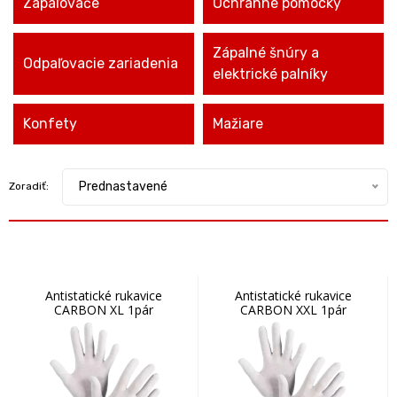
Zapaľovače
Ochranné pomôcky
Zápalné šnúry a
Odpaľovacie zariadenia
elektrické palníky
Konfety
Mažiare
Prednastavené
Zoradiť:
Antistatické rukavice
Antistatické rukavice
CARBON XL 1pár
CARBON XXL 1pár