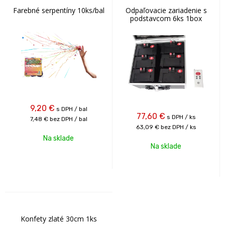
Farebné serpentíny 10ks/bal
Odpaľovacie zariadenie s
podstavcom 6ks 1box
9,20
€
s DPH / bal
77,60
€
s DPH / ks
7,48 €
bez DPH / bal
63,09 €
bez DPH / ks
Na sklade
Na sklade
Konfety zlaté 30cm 1ks