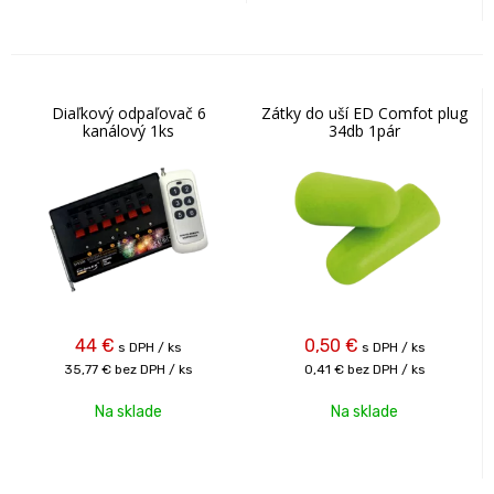
Diaľkový odpaľovač 6
Zátky do uší ED Comfot plug
kanálový 1ks
34db 1pár
44
€
0,50
€
s DPH / ks
s DPH / ks
35,77 €
bez DPH / ks
0,41 €
bez DPH / ks
Na sklade
Na sklade