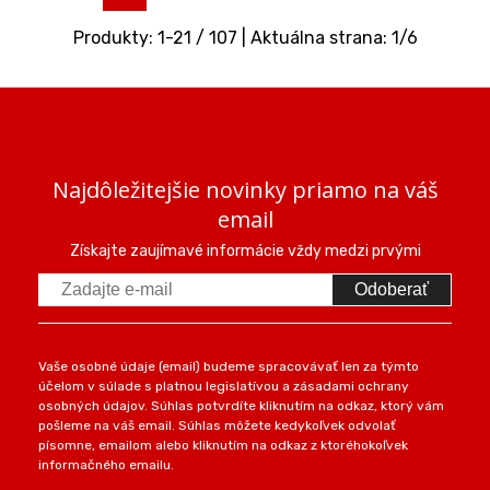
Produkty:
1
-
21
/
107
| Aktuálna strana:
1
/
6
Najdôležitejšie novinky priamo na váš
email
Získajte zaujímavé informácie vždy medzi prvými
Odoberať
Vaše osobné údaje (email) budeme spracovávať len za týmto
účelom v súlade s platnou legislatívou a zásadami ochrany
osobných údajov. Súhlas potvrdíte kliknutím na odkaz, ktorý vám
pošleme na váš email. Súhlas môžete kedykoľvek odvolať
písomne, emailom alebo kliknutím na odkaz z ktoréhokoľvek
informačného emailu.