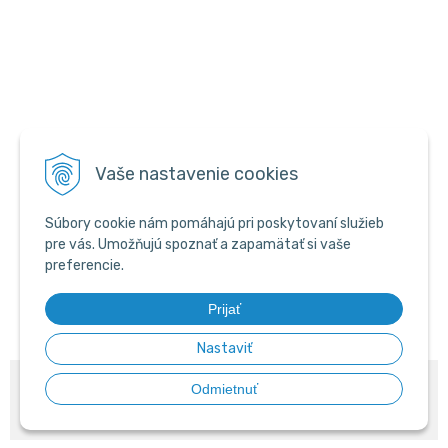
Vaše nastavenie cookies
Súbory cookie nám pomáhajú pri poskytovaní služieb
pre vás. Umožňujú spoznať a zapamätať si vaše
preferencie.
Prijať
Nastaviť
© 2026 PYROWEB.SK •
NextShop
&
e-shop Pohoda Connector
by
NextCom
Odmietnuť
s.r.o.