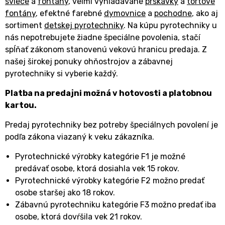
sviece
a
fontány
, veľmi vyhľadávané
prskavky
a
tortové
fontány
, efektné farebné
dymovnice
a
pochodne
, ako aj
sortiment
detskej pyrotechniky
. Na kúpu pyrotechniky u
nás nepotrebujete žiadne špeciálne povolenia, stačí
spĺňať zákonom stanovenú vekovú hranicu predaja. Z
našej širokej ponuky ohňostrojov a zábavnej
pyrotechniky si vyberie každý.
Platba na predajni možná v hotovosti a platobnou
kartou.
Predaj pyrotechniky bez potreby špeciálnych povolení je
podľa zákona viazaný k veku zákazníka.
Pyrotechnické výrobky kategórie F1 je možné
predávať osobe, ktorá dosiahla vek 15 rokov.
Pyrotechnické výrobky kategórie F2 možno predať
osobe staršej ako 18 rokov.
Zábavnú pyrotechniku kategórie F3 možno predať iba
osobe, ktorá dovŕšila vek 21 rokov.