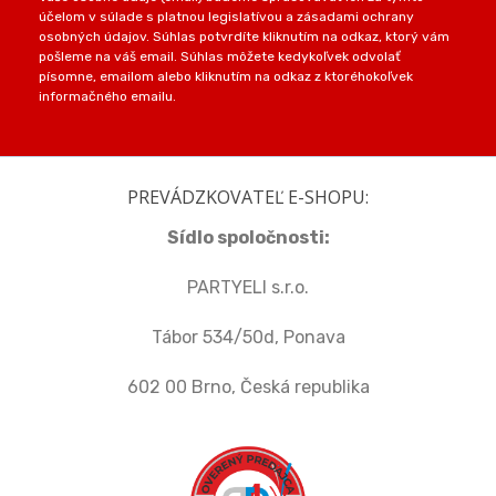
účelom v súlade s platnou legislatívou a zásadami ochrany
osobných údajov. Súhlas potvrdíte kliknutím na odkaz, ktorý vám
pošleme na váš email. Súhlas môžete kedykoľvek odvolať
písomne, emailom alebo kliknutím na odkaz z ktoréhokoľvek
informačného emailu.
PREVÁDZKOVATEĽ E-SHOPU:
Sídlo spoločnosti:
PARTYELI s.r.o.
Tábor 534/50d, Ponava
602 00 Brno, Česká republika