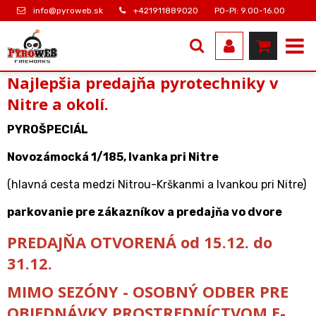
info@pyroweb.sk
+421911889020
PO-PI: 9.00-16.00
Najlepšia predajňa pyrotechniky v
Nitre a okolí.
PYROŠPECIÁL
Novozámocká 1/185, Ivanka pri Nitre
(hlavná cesta medzi Nitrou-Krškanmi a Ivankou pri Nitre)
parkovanie pre zákazníkov a predajňa vo dvore
PREDAJŇA OTVORENÁ od 15.12. do
31.12.
MIMO SEZÓNY - OSOBNÝ ODBER PRE
OBJEDNÁVKY PROSTREDNÍCTVOM E-