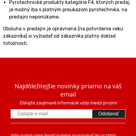
Pyrotechnické produkty kategórie F4, ktorých predaj
je možný iba s platným preukazom pyrotechnika, na
predajni neponúkame.
Obsluha v predajni je oprávnená (na potvrdenie veku
zákazníka) si vyžiadať od zákazníka platný doklad
totožnosti.
Najdôležitejšie novinky priamo na váš
email
Získajte zaujímavé informácie vždy medzi prvými
Odoberať
Vaše osobné údaje (email) budeme spracovávať len za týmto