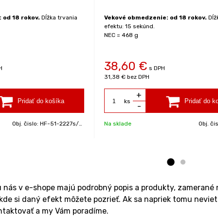
od 18 rokov.
Dĺžka trvania
Vekové obmedzenie: od 18 rokov.
Dĺž
efektu: 15 sekúnd.
NEC = 468 g
38,60 €
H
s DPH
31,38 €
bez DPH
+
ks
-
Obj. čislo:
HF-51-2227s/CTN
Na sklade
Obj. či
 nás v e-shope majú podrobný popis a produkty, zamerané n
 kde si daný efekt môžete pozrieť. Ak sa napriek tomu neviet
ntaktovať a my Vám poradíme.