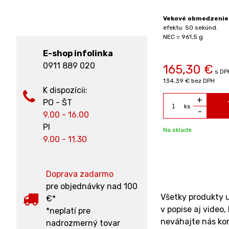
ové obmedzenie: od 18 rokov.
Dĺžka trvania
Vekové obmedzenie: 
tu: 15 sekúnd.
efektu: 50 sekúnd.
 = 468 g
NEC = 961,5 g
E-shop infolinka
0911 889 020
8,50 €
165,30 €
s DPH
s DP
30 €
bez DPH
134,39 €
bez DPH
K dispozícii:
+
+
PO - ŠT
ks
ks
-
-
9.00 - 16.00
PI
sklade
Obj. čislo:
CLE4471
Na sklade
9.00 - 11.30
Doprava zadarmo
pre objednávky nad 100
Všetky produkty u
€*
v popise aj video,
*neplatí pre
neváhajte nás ko
nadrozmerný tovar