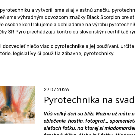
pyrotechniku a vytvorili sme si aj vlastnú značku pyrotechni
veň sme výhradným dovozcom značky Black Scorpion pre stre
 že osobne kontrolujeme a dohliadame na výrobu pyrotechnik
ky SR Pyro prechádzajú kontrolou slovenským certifikačným
i dozvedieť niečo viac o pyrotechnike a jej používaní, určite
stórie, legislatívy či použitia zábavnej pyrotechniky.
27.07.2026
Pyrotechnika na svad
Váš veľký deň sa blíži. Možno už máte 
oblečenie, hostia, fotograf,.. spomeniet
sieťach fotku, na ktorej si mladomanže