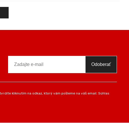
Odoberať
vrdíte kliknutím na odkaz, ktorý vám pošleme na váš email. Súhlas