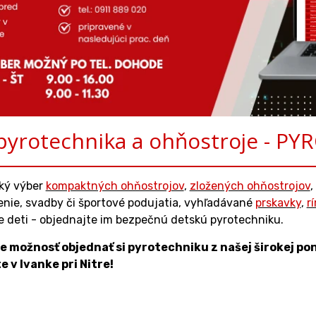
pyrotechnika a ohňostroje - P
oký výber
kompaktných ohňostrojov
,
zložených ohňostrojov
,
nie, svadby či športové podujatia, vyhľadávané
prskavky
,
r
še deti - objednajte im bezpečnú detskú pyrotechniku.
e možnosť objednať si pyrotechniku z našej širokej p
 v Ivanke pri Nitre!