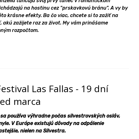
anželia tancujú svoj prvý tanec v romantickom
richádzajú na hostinu cez "prskavkovú bránu". A vy by
éto krásne efekty. Ba čo viac, chcete si to zažiť na
ť, akú zažijete raz za život. My vám prinášame
zumným rozpočtom.
stival Las Fallas - 19 dní
red marca
 sa používa výhradne počas silvestrovských osláv,
myle. V Európe existujú dôvody na odpálenie
tejšie, nielen na Silvestra.