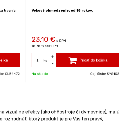
ka trvania
Vekové obmedzenie: od 18 rokov.
23,10 €
s DPH
18,78 €
bez DPH
+
ks
-
slo:
CLE4472
Na sklade
Obj. čislo:
SYS102
a vizuálne efekty (ako ohňostroje či dymovnice), majú
e rozhodnúť, ktorý produkt je pre Vás ten pravý,