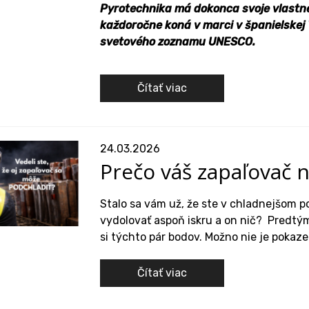
Pyrotechnika má dokonca svoje vlastné f
každoročne koná v marci v španielskej 
svetového zoznamu UNESCO.
Čítať viac
24.03.2026
Prečo váš zapaľovač 
Stalo sa vám už, že ste v chladnejšom po
vydolovať aspoň iskru a on nič? Predtým
si týchto pár bodov. Možno nie je pokaze
Čítať viac