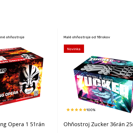
žené ohňostroje
Malé ohňostroje od 18rokov
Novinka
100%
ing Opera 1 51rán
Ohňostroj Zucker 36rán 2