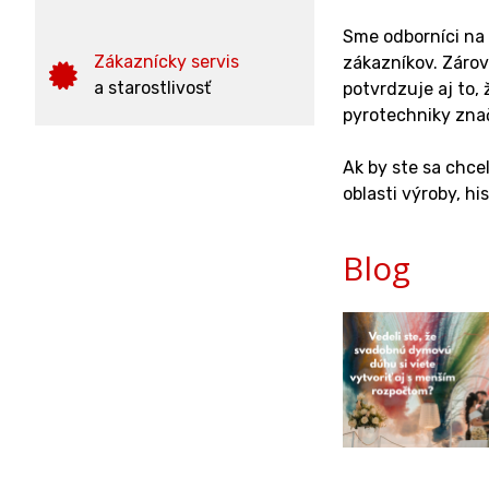
Sme odborníci na 
Zákaznícky servis
zákazníkov. Záro
a starostlivosť
potvrdzuje aj to,
pyrotechniky znač
Ak by ste sa chcel
oblasti výroby, hi
Blog