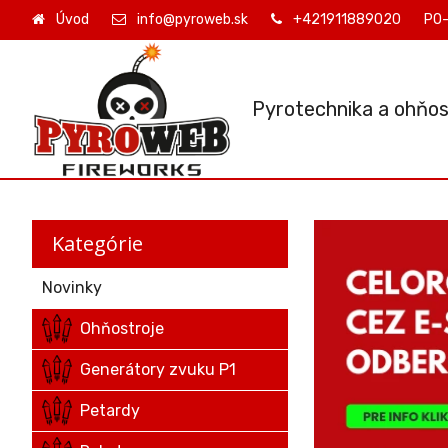
Úvod
info@pyroweb.sk
+421911889020
PO-
Pyrotechnika a ohňos
Kategórie
Novinky
Ohňostroje
Generátory zvuku P1
Petardy