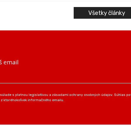
Všetky články
š email
úlade s platnou legislatívou a zásadami ochrany osobných údajov. Súhlas pot
 z ktoréhokoľvek informačného emailu.