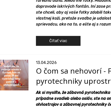
farebná dúha. Alebo iné fotky. Mladom
doprovode iskrivých fontán. Iní zase p
ste chceli, aby aj vaše fotky zdobili tak
vlastnej koži, pretože svadba je udalos
sprievodcu, ako na to, a ešte aj s ro
Čítať viac
13.04.2026
O čom sa nehovorí - Fe
pyrotechniky uprost
Ak si myslíte, že zábavná pyrotechnika
prípadne svadieb alebo osláv, ste na o
ohňostrojov a zábavnej pyrotechniky čas