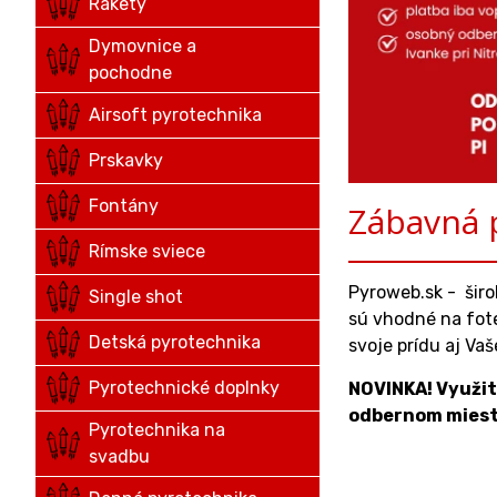
Rakety
Dymovnice a
pochodne
Airsoft pyrotechnika
Prskavky
Fontány
Zábavná 
Rímske sviece
Pyroweb.sk - šir
Single shot
sú vhodné na fote
Detská pyrotechnika
svoje prídu aj Va
Pyrotechnické doplnky
NOVINKA! Využit
odbernom mieste
Pyrotechnika na
svadbu