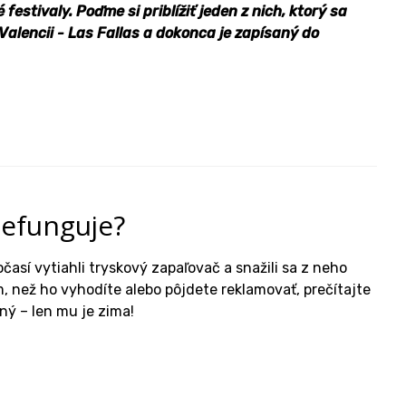
estivaly. Poďme si priblížiť jeden z nich, ktorý sa
Valencii - Las Fallas a dokonca je zapísaný do
nefunguje?
časí vytiahli tryskový zapaľovač a snažili sa z neho
, než ho vyhodíte alebo pôjdete reklamovať, prečítajte
ný – len mu je zima!