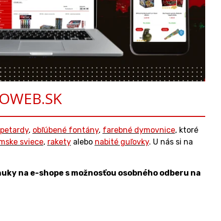
YROWEB.SK
petardy
,
obľúbené fontány
,
farebné dymovnice
, ktoré
ímske sviece
,
rakety
alebo
nabité guľovky
. U nás si na
onuky na e-shope s možnosťou osobného odberu na