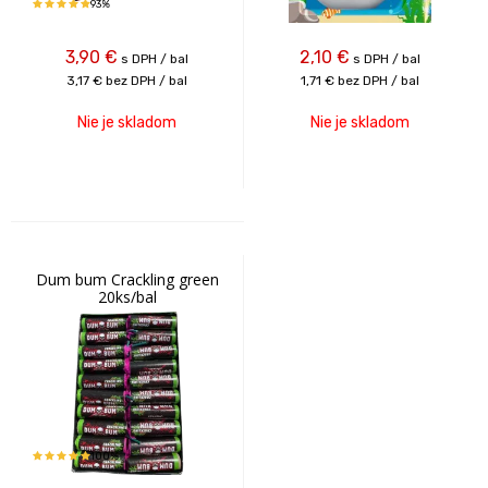
93%
3,90
€
2,10
€
s DPH / bal
s DPH / bal
3,17 €
bez DPH / bal
1,71 €
bez DPH / bal
Nie je skladom
Nie je skladom
Dum bum Crackling green
20ks/bal
100%