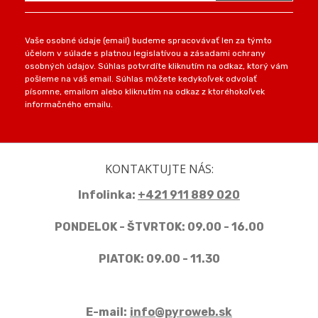
Vaše osobné údaje (email) budeme spracovávať len za týmto
účelom v súlade s platnou legislatívou a zásadami ochrany
osobných údajov. Súhlas potvrdíte kliknutím na odkaz, ktorý vám
pošleme na váš email. Súhlas môžete kedykoľvek odvolať
písomne, emailom alebo kliknutím na odkaz z ktoréhokoľvek
informačného emailu.
KONTAKTUJTE NÁS:
Infolinka:
+421 911 889 020
PONDELOK - ŠTVRTOK: 09.00 - 16.00
PIATOK: 09.00 - 11.30
E-mail:
info@pyroweb.sk