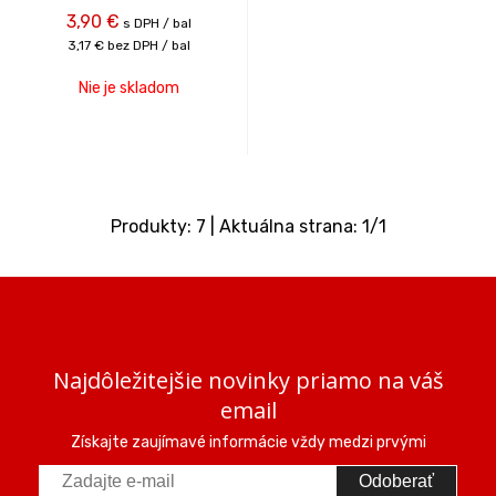
3,90
€
s DPH / bal
3,17 €
bez DPH / bal
Nie je skladom
Produkty:
7
| Aktuálna strana:
1
/
1
Najdôležitejšie novinky priamo na váš
email
Získajte zaujímavé informácie vždy medzi prvými
Odoberať