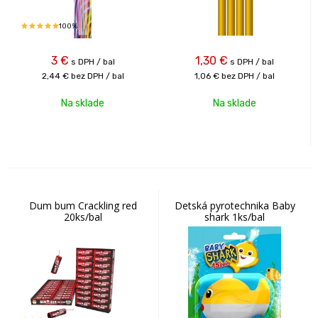
100%
3
€
1,30
€
s DPH / bal
s DPH / bal
2,44 €
bez DPH / bal
1,06 €
bez DPH / bal
Na sklade
Na sklade
Dum bum Crackling red
Detská pyrotechnika Baby
20ks/bal
shark 1ks/bal