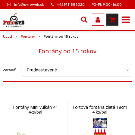
info@pyroweb.sk
+421911889020
PO-PI: 9.00-16.00
Úvod
Fontány
Fontány od 15 rokov
Fontány od 15 rokov
Prednastavené
Zoradiť:
Fontány Mini vulkán 4"
Tortová fontána zlatá 18cm
4ks/bal
4 ks/bal