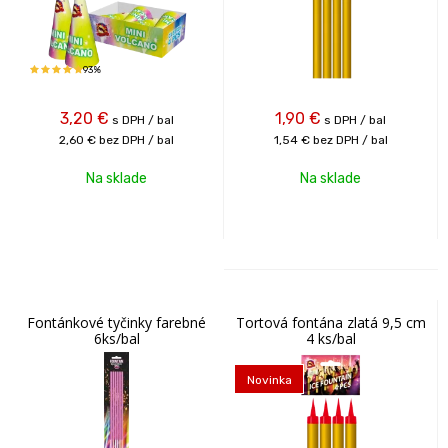
93%
3,20
€
1,90
€
s DPH / bal
s DPH / bal
2,60 €
bez DPH / bal
1,54 €
bez DPH / bal
Na sklade
Na sklade
Fontánkové tyčinky farebné
Tortová fontána zlatá 9,5 cm
6ks/bal
4 ks/bal
Novinka