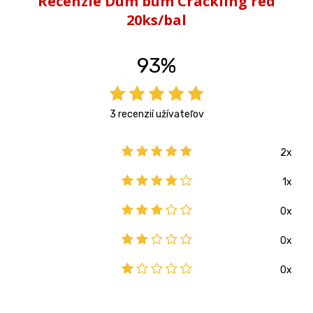
Recenzie Dum bum Crackling red
20ks/bal
93%
3 recenzií užívateľov
2x
1x
0x
0x
0x