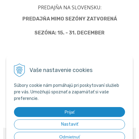
PREDAJŇA NA SLOVENSKU:
PREDAJŇA MIMO SEZÓNY ZATVORENÁ
SEZÓNA: 15. - 31. DECEMBER
Člen Asociácie predajcov pyrotechniky
Vaše nastavenie cookies
Súbory cookie nám pomáhajú pri poskytovaní služieb
pre vás. Umožňujú spoznať a zapamätať si vaše
preferencie.
Prijať
Nastaviť
© 2026 PYROWEB.SK •
NextShop
&
e-shop Pohoda Connector
by
NextCom
Odmietnuť