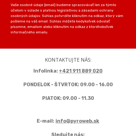
Vaše osobné údaje (email) budeme spracovávať len za týmto
účelom v súlade s platnou legislatívou a zásadami ochrany
osobných údajov. Súhlas potvrdíte kliknutím na odkaz, ktorý vám
pošleme na váš email. Súhlas môžete kedykoľvek odvolať
písomne, emailom alebo kliknutím na odkaz z ktoréhokoľvek
informačného emailu.
KONTAKTUJTE NÁS:
Infolinka:
+421 911 889 020
PONDELOK - ŠTVRTOK: 09.00 - 16.00
PIATOK: 09.00 - 11.30
E-mail:
info@pyroweb.sk
Sledujte nás: