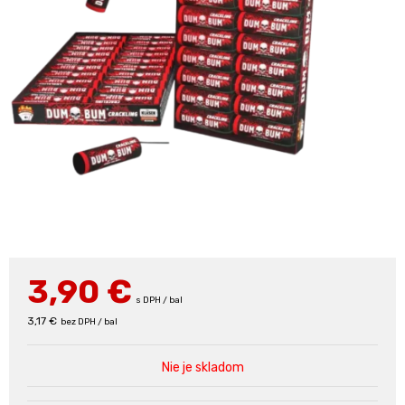
3,90
€
s DPH / bal
3,17 €
bez DPH / bal
Nie je skladom