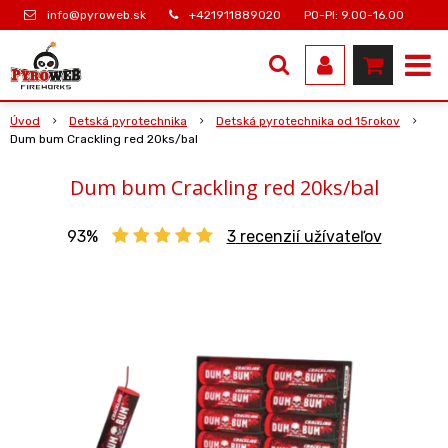
info@pyroweb.sk
+421911889020
PO-PI: 9.00-16.00
Úvod
Detská pyrotechnika
Detská pyrotechnika od 15rokov
Dum bum Crackling red 20ks/bal
Dum bum Crackling red 20ks/bal
93%
3
recenzií užívateľov