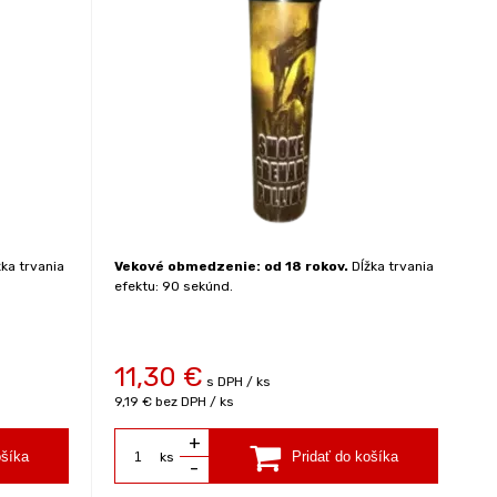
ka trvania
Vekové obmedzenie: od 18 rokov.
Dĺžka trvania
efektu: 90 sekúnd.
11,30
€
s DPH / ks
9,19 €
bez DPH / ks
+
ks
-