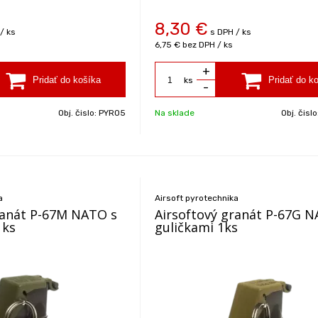
8,30
€
/ ks
s DPH / ks
6,75 €
bez DPH / ks
+
ks
-
Obj. čislo:
PYRO5
Na sklade
Obj. čisl
a
Airsoft pyrotechnika
ranát P-67M NATO s
Airsoftový granát P-67G 
1ks
guličkami 1ks