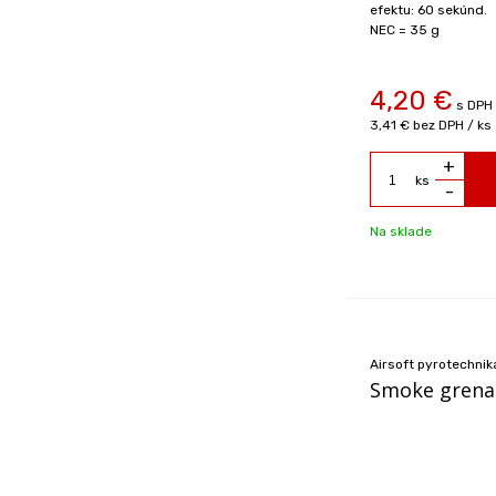
efektu: 60 sekúnd.
NEC = 35 g
4,20
€
s DPH 
3,41 €
bez DPH / ks
+
ks
-
Na sklade
Airsoft pyrotechnik
Smoke grenad