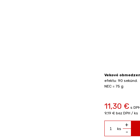
Vekové obmedzeni
efektu: 90 sekúnd.
NEC = 75 g
11,30
€
s DPH
9,19 €
bez DPH / ks
+
ks
-