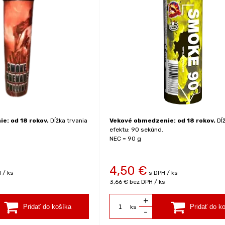
e: od 18 rokov.
Dĺžka trvania
Vekové obmedzenie: od 18 rokov.
Dĺž
efektu: 90 sekúnd.
NEC = 90 g
4,50
€
 / ks
s DPH / ks
3,66 €
bez DPH / ks
+
ks
-