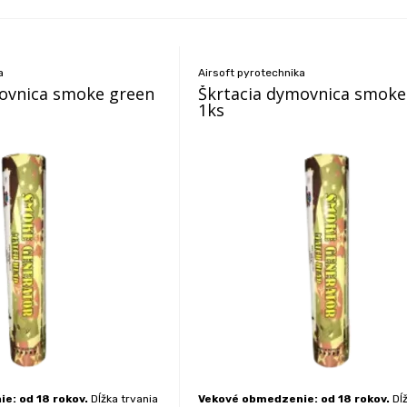
a
Airsoft pyrotechnika
ovnica smoke green
Škrtacia dymovnica smoke
1ks
e: od 18 rokov.
Dĺžka trvania
Vekové obmedzenie: od 18 rokov.
Dĺž