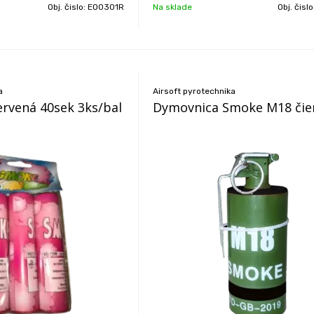
Obj. čislo:
EO0301R
Na sklade
Obj. čisl
a
Airsoft pyrotechnika
rvená 40sek 3ks/bal
Dymovnica Smoke M18 čie