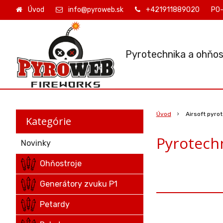
Úvod
info@pyroweb.sk
+421911889020
PO-
Pyrotechnika a ohňos
Úvod
Airsoft pyro
Kategórie
Pyrotechn
Novinky
Ohňostroje
Generátory zvuku P1
Petardy