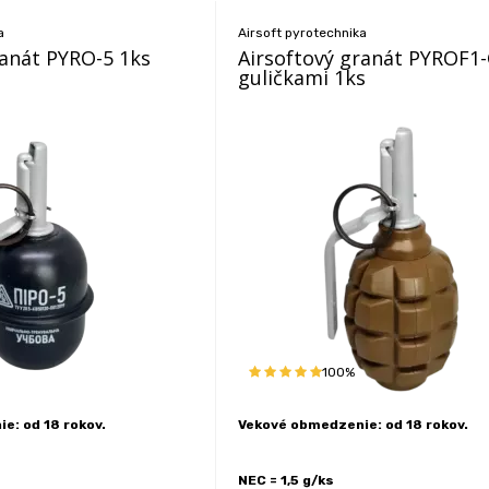
a
Airsoft pyrotechnika
ranát PYRO-5 1ks
Airsoftový granát PYROF1-
guličkami 1ks
100%
e: od 18 rokov.
Vekové obmedzenie: od 18 rokov.
NEC = 1,5 g/ks