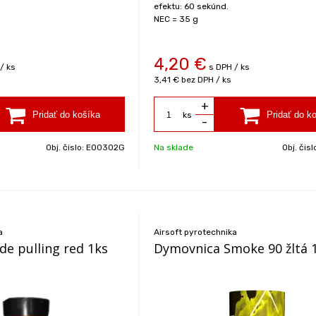
efektu: 60 sekúnd.
NEC = 35 g
4,20
€
/ ks
s DPH / ks
3,41 €
bez DPH / ks
+
ks
-
Obj. čislo:
EO0302G
Na sklade
Obj. čisl
a
Airsoft pyrotechnika
e pulling red 1ks
Dymovnica Smoke 90 žltá 1