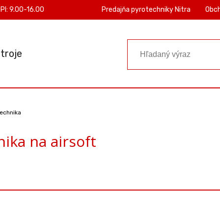
PI: 9.00-16.00
Predajňa pyrotechniky Nitra
Obc
troje
technika
ika na airsoft