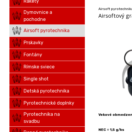
Rakety
Airsoft pyrotechnik
Dymovnice a
Airsoftový g
pochodne
Airsoft pyrotechnika
Prskavky
Fontány
Rímske sviece
Single shot
Detská pyrotechnika
Pyrotechnické doplnky
Pyrotechnika na
Vekové obmedzeni
svadbu
NEC = 1,5 g/ks