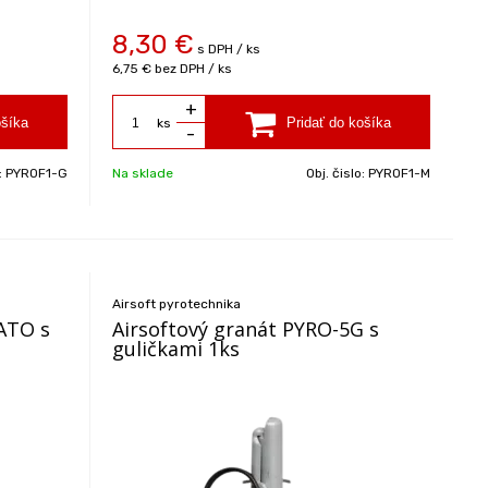
8,30
€
s DPH / ks
6,75 €
bez DPH / ks
+
ks
-
o:
PYROF1-G
Na sklade
Obj. čislo:
PYROF1-M
Airsoft pyrotechnika
NATO s
Airsoftový granát PYRO-5G s
guličkami 1ks