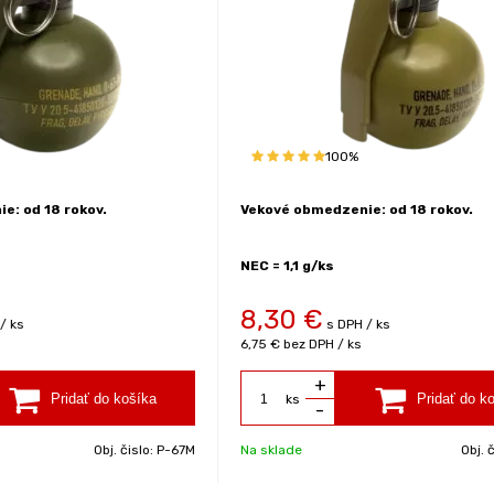
100%
e: od 18 rokov.
Vekové obmedzenie: od 18 rokov.
NEC = 1,1 g/ks
8,30
€
/ ks
s DPH / ks
6,75 €
bez DPH / ks
+
ks
-
Obj. čislo:
P-67M
Na sklade
Obj. 