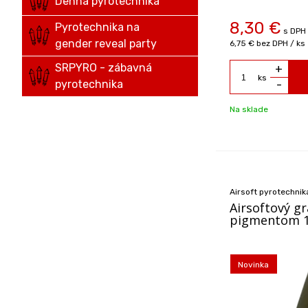
Denná pyrotechnika
8,30
€
Pyrotechnika na
s DPH 
gender reveal party
6,75 €
bez DPH / ks
SRPYRO - zábavná
+
ks
pyrotechnika
-
Na sklade
Airsoft pyrotechnik
Airsoftový g
pigmentom 
Novinka