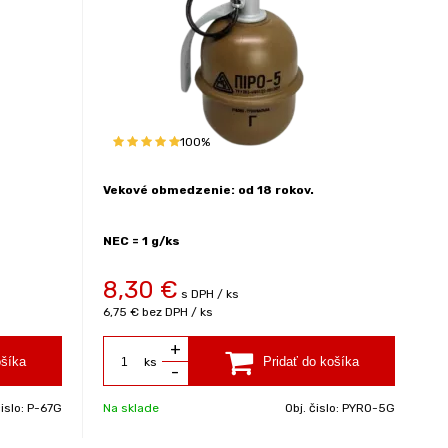
100%
Vekové obmedzenie: od 18 rokov.
NEC = 1 g/ks
8,30
€
s DPH / ks
6,75 €
bez DPH / ks
+
ks
-
čislo:
P-67G
Na sklade
Obj. čislo:
PYRO-5G