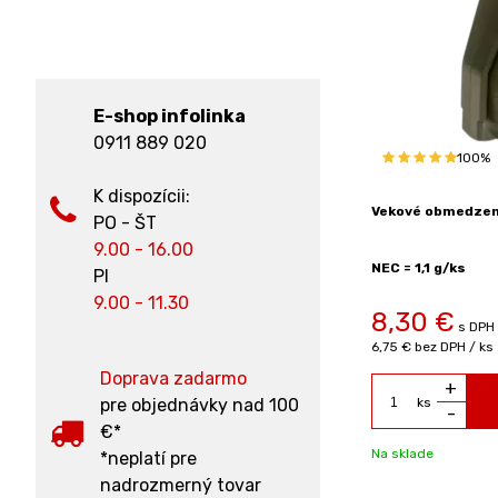
E-shop infolinka
0911 889 020
100%
K dispozícii:
Vekové obmedzeni
PO - ŠT
9.00 - 16.00
NEC = 1,1 g/ks
PI
9.00 - 11.30
8,30
€
s DPH 
6,75 €
bez DPH / ks
Doprava zadarmo
+
pre objednávky nad 100
ks
-
€*
Na sklade
*neplatí pre
nadrozmerný tovar