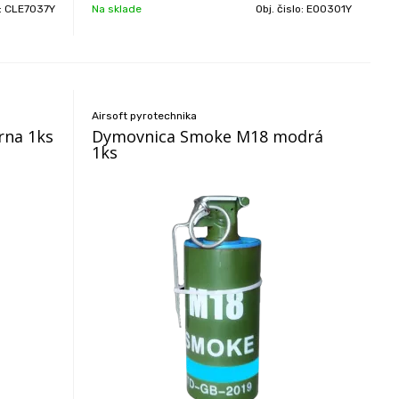
o:
CLE7037Y
Na sklade
Obj. čislo:
EO0301Y
Airsoft pyrotechnika
rna 1ks
Dymovnica Smoke M18 modrá
1ks