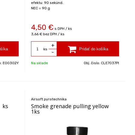
efektu: 90 sekúnd.
NEC = 90 g
4,50
€
s DPH / ks
3,66 €
bez DPH / ks
+
ks
-
o:
EO0302Y
Na sklade
Obj. čislo:
CLE7037PI
Airsoft pyrotechnika
 ks
Smoke grenade pulling yellow
1ks