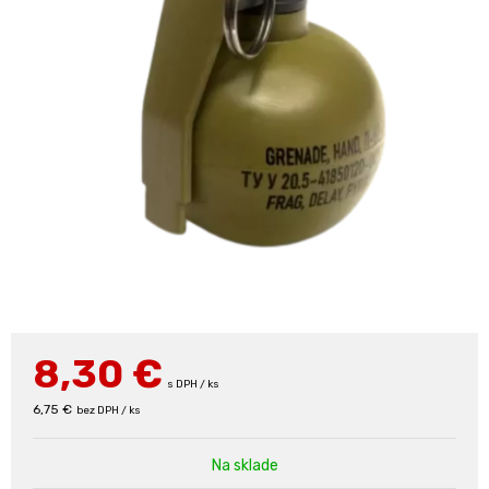
8,30
€
s DPH / ks
6,75 €
bez DPH / ks
Na sklade