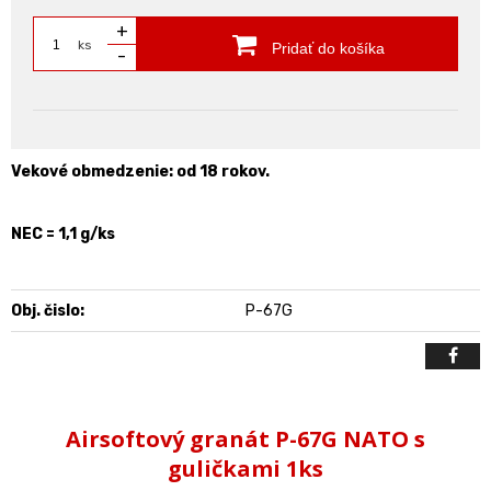
+
ks
Pridať do košíka
-
Vekové obmedzenie: od 18 rokov.
NEC = 1,1 g/ks
Obj. čislo:
P-67G
Airsoftový granát P-67G NATO s
guličkami 1ks