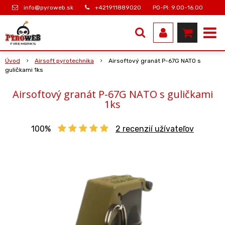
info@pyroweb.sk
+421911889020
PO-PI: 9.00-16.00
Úvod
Airsoft pyrotechnika
Airsoftový granát P-67G NATO s
guličkami 1ks
Airsoftový granát P-67G NATO s guličkami
1ks
100%
2
recenzií užívateľov