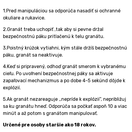
1.Pred manipuláciou sa odporúča nasadiť si ochranné
okuliare a rukavice.
2.Granát treba uchopiť ,tak aby si pevne držal
bezpečnostnú páku pritlačenú k telu granátu.
3.Poistný krúžok vytiahni, kým stále držíš bezpečnostnú
páku, granát sa neaktivuje.
4.Keď si pripravený, odhoď granát smerom k vybranému
cieľu. Po uvoľnení bezpečnostnej páky sa aktivuje
zapaľovací mechanizmus a po dobe 4-5 sekúnd dôjde k
explózií.
5.Ak granát nezareaguje ,,nepríde k explózií“, nepribližuj
sa ku granátu hneď. Odporúča sa počkať aspoň 10 a viac
minút a až potom s granátom manipulovať.
Určené pre osoby staršie ako 18 rokov.