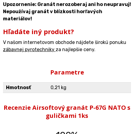
Upozornenie: Granát nerozoberaj ani ho neupravuj!
Nepoužívaj granát v blízkosti horľavých
materiálov!
Hľadáte iný produkt?
V našom internetovom obchode nájdete širokú ponuku
zábavnej pyrotechniky
za najlepšie ceny.
Parametre
Hmotnosť
0,21 kg
Recenzie Airsoftový granát P-67G NATO s
guličkami 1ks