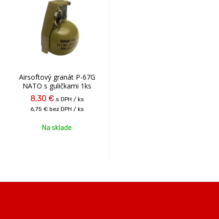
Airsoftový granát P-67G
NATO s guličkami 1ks
8,30 €
s DPH / ks
6,75 €
bez DPH / ks
Na sklade