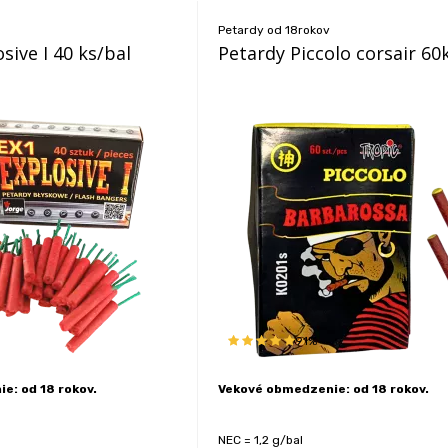
Petardy od 18rokov
sive I 40 ks/bal
Petardy Piccolo corsair 60
91%
e: od 18 rokov.
Vekové obmedzenie: od 18 rokov.
NEC = 1,2 g/bal