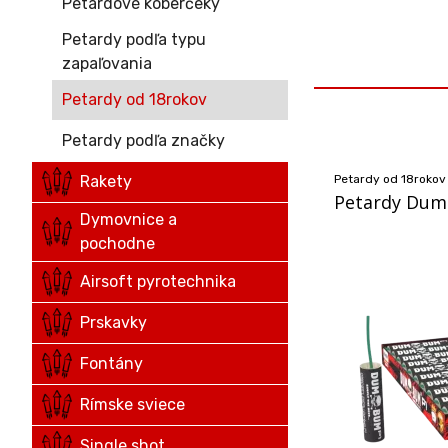
Petardové koberčeky
Petardy podľa typu
zapaľovania
Petardy od 18rokov
Petardy podľa značky
Rakety
Petardy od 18rokov
Petardy Dum
Dymovnice a
pochodne
Airsoft pyrotechnika
Prskavky
Fontány
Rímske sviece
Single shot