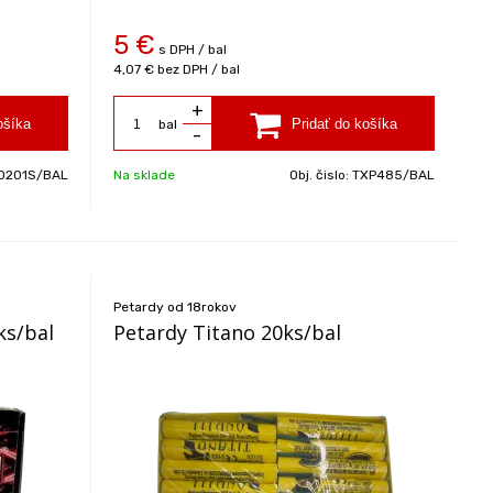
5
€
s DPH / bal
4,07 €
bez DPH / bal
+
bal
-
0201S/BAL
Na sklade
Obj. čislo:
TXP485/BAL
Petardy od 18rokov
s/bal
Petardy Titano 20ks/bal