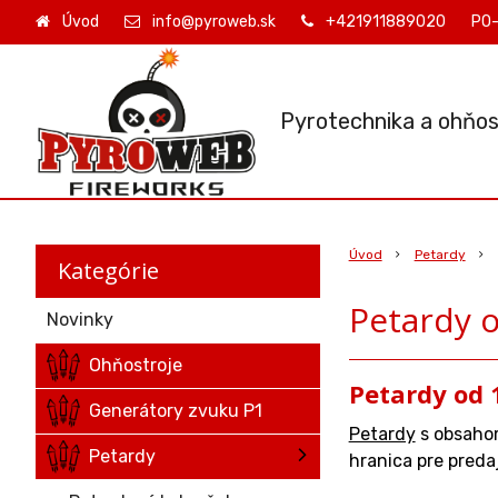
Úvod
info@pyroweb.sk
+421911889020
PO-
Pyrotechnika a ohňos
Úvod
Petardy
Kategórie
Petardy 
Novinky
Ohňostroje
Petardy od 
Generátory zvuku P1
Petardy
s obsahom
Petardy
hranica pre predaj