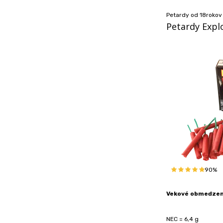
Petardy od 18rokov
Petardy Explo
90%
Vekové obmedzeni
NEC = 6,4 g