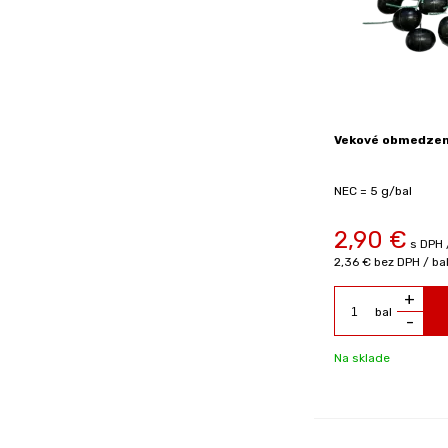
Vekové obmedzeni
NEC = 5 g/bal
2,90
€
s DPH 
2,36 €
bez DPH / ba
+
bal
-
Na sklade