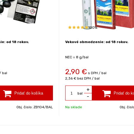
100%
e: od 18 rokov.
Vekové obmedzenie: od 18 rokov.
NEC = 8 g/bal
2,90
€
/ bal
s DPH / bal
l
2,36 €
bez DPH / bal
+
bal
-
Obj. čislo:
ZB104/BAL
Na sklade
Obj. čisl