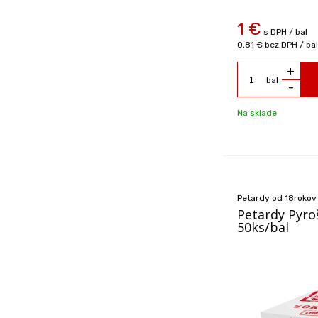
1
€
s DPH / bal
0,81 €
bez DPH / bal
+
bal
-
Na sklade
Petardy od 18rokov
Petardy Pyroš
50ks/bal