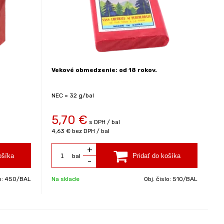
Vekové obmedzenie: od 18 rokov.
NEC = 32 g/bal
5,70
€
s DPH / bal
4,63 €
bez DPH / bal
+
bal
-
o:
450/BAL
Na sklade
Obj. čislo:
510/BAL