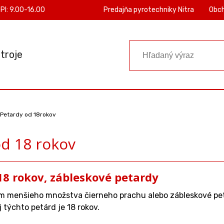
PI: 9.00-16.00
Predajňa pyrotechniky Nitra
Obc
troje
Petardy od 18rokov
od 18 rokov
18 rokov, zábleskové petardy
 menšieho množstva čierneho prachu alebo zábleskové pe
 týchto petárd je 18 rokov.