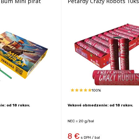
Bum Mini pirát
Petardy Crazy Robots 10ks
100%
e: od 18 rokov.
Vekové obmedzenie: od 18 rokov.
NEC = 20 g/bal
8
€
s DPH / bal