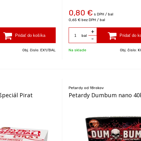
0,80
€
s DPH / bal
0,65 €
bez DPH / bal
+
bal
-
Obj. čislo:
EX1/BAL
Na sklade
Obj. čislo:
K
Petardy od 18rokov
peciál Pirat
Petardy Dumbum nano 40k