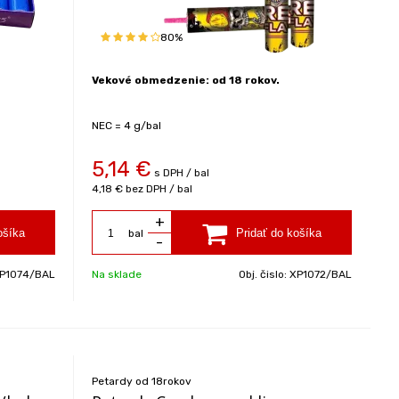
80%
Vekové obmedzenie: od 18 rokov.
NEC = 4 g/bal
5,14
€
s DPH / bal
4,18 €
bez DPH / bal
+
bal
-
P1074/BAL
Na sklade
Obj. čislo:
XP1072/BAL
Petardy od 18rokov