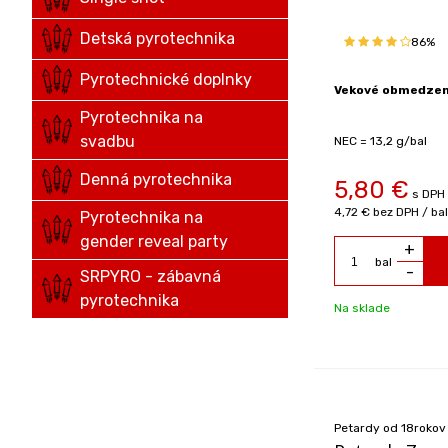
Detská pyrotechnika
86%
Pyrotechnické doplnky
Vekové obmedzeni
Pyrotechnika na
svadbu
NEC = 13,2 g/bal
Denná pyrotechnika
5,80
€
s DPH 
4,72 €
bez DPH / bal
Pyrotechnika na
gender reveal party
+
bal
-
SRPYRO - zábavná
pyrotechnika
Na sklade
Petardy od 18rokov