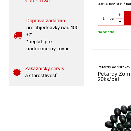
9.00 - 11.30
0,81 €
bez DPH / bal
+
bal
Doprava zadarmo
-
pre objednávky nad 100
Na sklade
€*
*neplatí pre
nadrozmerný tovar
Petardy od 18rokov
Zákaznícky servis
Petardy Zom 
a starostlivosť
20ks/bal