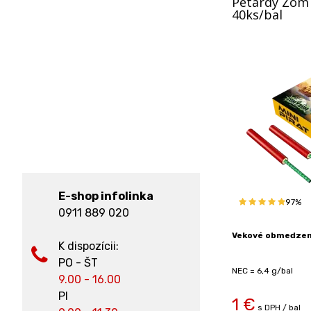
Petardy Zom 
40ks/bal
E-shop infolinka
97%
0911 889 020
Vekové obmedzeni
K dispozícii:
PO - ŠT
NEC = 6,4 g/bal
9.00 - 16.00
PI
1
€
s DPH / bal