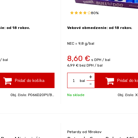
80%
e: od 18 rokov.
Vekové obmedzenie: od 18 rokov.
NEC = 9,8 g/bal
8,60
€
/ bal
s DPH / bal
6,99 €
bez DPH / bal
+
bal
-
Obj. čislo:
P066D20P1/BAL
Na sklade
Obj. čislo:
X
Petardy od 18rokov