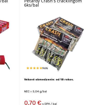
/bal
Petardy Crash s cracklingom
6ks/bal
96%
Vekové obmedzenie: od 18 rokov.
NEC = 5,04 g/bal
0,70
€
s DPH / bal