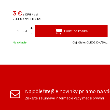
3 €
s DPH / bal
2,44 €
bez DPH / bal
+
bal
-
Na sklade
Obj. čislo:
CLE0210K/BAL
Najdôležitejšie novinky priamo na vá
Získajte zaujímavé informácie vždy medzi prvými