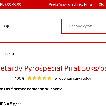
PI: 9.00-16.00
Predajňa pyrotechniky Nitra
Obc
troje
at 50ks/bal
etardy Pyrošpeciál Pirat 50ks/b
100%
3
recenzií užívateľov
Vekové obmedzenie: od 18 rokov.
NEC = 5 g/bal