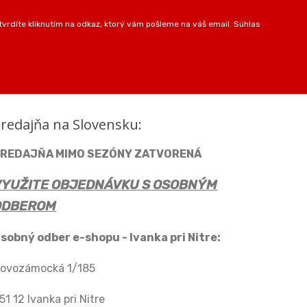
vrdíte kliknutím na odkaz, ktorý vám pošleme na váš email. Súhlas
redajňa na Slovensku:
REDAJŇA MIMO SEZÓNY ZATVORENÁ
VYUŽITE OBJEDNÁVKU S OSOBNÝM
ODBEROM
sobný odber e-shopu - Ivanka pri Nitre:
ovozámocká 1/185
51 12 Ivanka pri Nitre