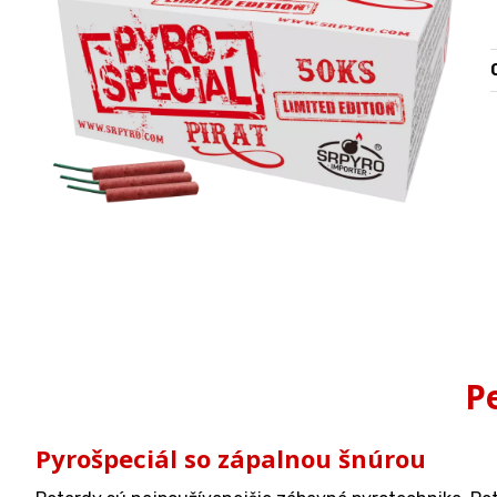
O
P
Pyrošpeciál so zápalnou šnúrou