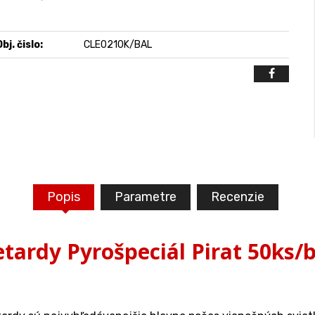
bj. čislo:
CLE0210K/BAL
Popis
Parametre
Recenzie
etardy Pyrošpeciál Pirat 50ks/b