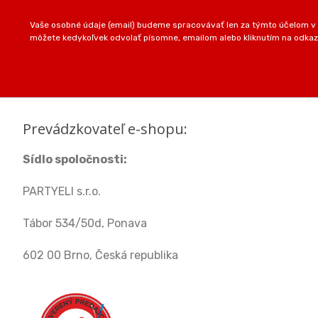
Vaše osobné údaje (email) budeme spracovávať len za týmto účelom v s
môžete kedykoľvek odvolať písomne, emailom alebo kliknutím na odkaz
Prevádzkovateľ e-shopu:
Sídlo spoločnosti:
PARTYELI s.r.o.
Tábor 534/50d, Ponava
602 00 Brno, Česká republika