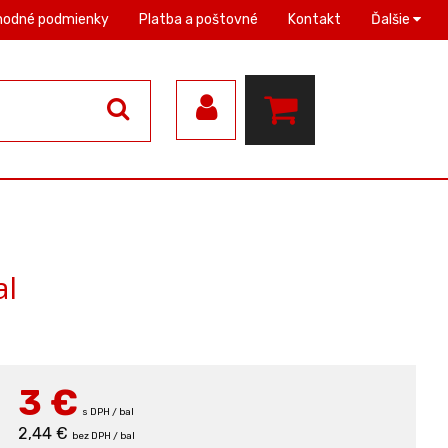
hodné podmienky
Platba a poštovné
Kontakt
Ďalšie
al
3
€
s DPH / bal
2,44 €
bez DPH / bal