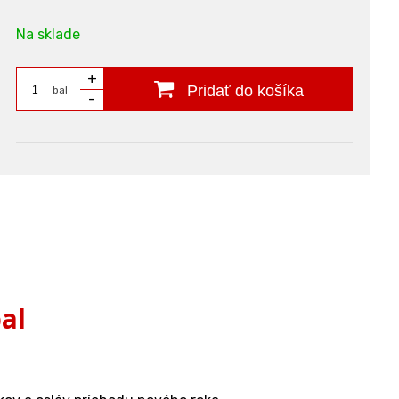
Na sklade
+
Pridať do košíka
bal
-
al