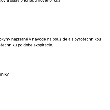
ov a osláv príchodu nového roka.
okyny napísané v návode na použitie a s pyrotechnikou
otechniku po dobe exspirácie.
niky.