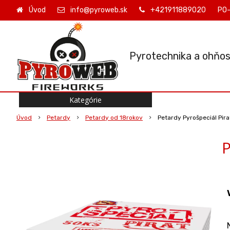
Úvod
info@pyroweb.sk
+421911889020
PO-
Pyrotechnika a ohňos
Kategórie
Úvod
Petardy
Petardy od 18rokov
Petardy Pyrošpeciál Pir
P