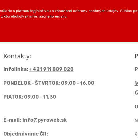
úlade s platnou legislatívou a zásadami ochrany osobných údajov. Súhlas pot
 z ktoréhokoľvek informačného emailu.
Kontakty:
P
Infolinka:
+421 911 889 020
P
PONDELOK - ŠTVRTOK: 09.00 - 16.00
PIATOK: 09.00 - 11.30
O
E-mail:
info@pyroweb.sk
N
Objednávanie ČR:
9