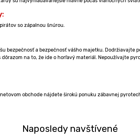
tardy sú najvyhľadávanejšie hlavne počas vianočných sviatk
y:
pirátov so zápalnou šnúrou.
ašu bezpečnosť a bezpečnosť vášho majetku. Dodržiavajte p
dôrazom na to, že ide o horľavý materiál. Nepoužívajte pyr
rnetovom obchode nájdete širokú ponuku zábavnej pyrotech
Naposledy navštívené