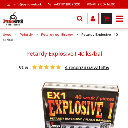
info@pyroweb.sk
+421911889020
PO-PI: 9.00-16.00
Úvod
Petardy
Petardy od 18rokov
Petardy Explosive I 40
ks/bal
Petardy Explosive I 40 ks/bal
90%
4
recenzií užívateľov