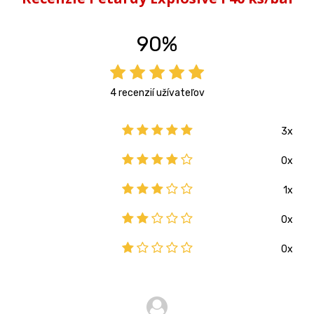
90%
4 recenzií užívateľov
3x
0x
1x
0x
0x