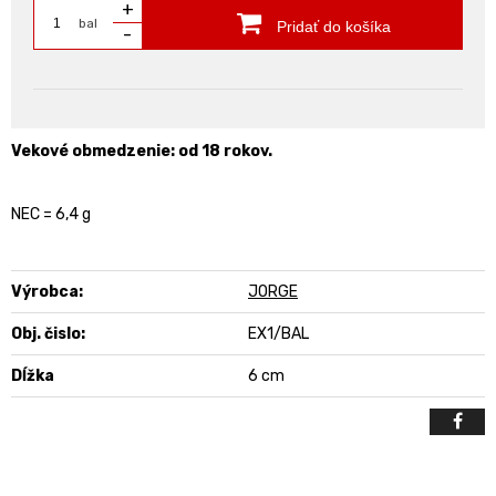
+
bal
Pridať do košíka
-
Vekové obmedzenie: od 18 rokov.
NEC = 6,4 g
Výrobca:
JORGE
Obj. čislo:
EX1/BAL
Dĺžka
6 cm