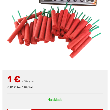
1
€
s DPH / bal
0,81 €
bez DPH / bal
Na sklade