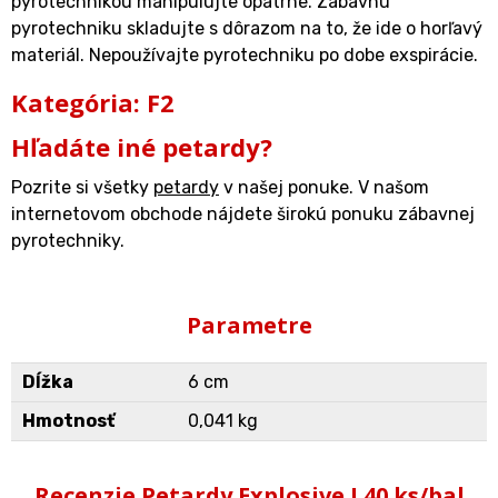
pyrotechnikou manipulujte opatrne. Zábavnú
pyrotechniku skladujte s dôrazom na to, že ide o horľavý
materiál. Nepoužívajte pyrotechniku po dobe exspirácie.
Kategória: F2
Hľadáte iné petardy?
Pozrite si všetky
petardy
v našej ponuke. V našom
internetovom obchode nájdete širokú ponuku zábavnej
pyrotechniky.
Parametre
Dĺžka
6 cm
Hmotnosť
0,041 kg
Recenzie Petardy Explosive I 40 ks/bal