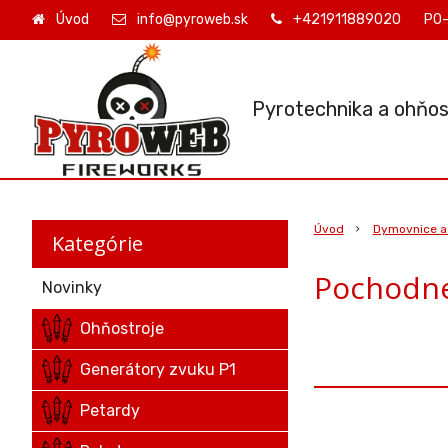
Úvod
info@pyroweb.sk
+421911889020
PO-
Pyrotechnika a ohňos
Úvod
Dymovnice a
Kategórie
Pochodne
Novinky
Ohňostroje
Generátory zvuku P1
Petardy