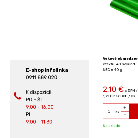
Vekové obmedzeni
efektu: 40 sekúnd.
E-shop infolinka
NEC = 40 g
0911 889 020
2,10
€
s DPH /
K dispozícii:
1,71 €
bez DPH / ks
PO - ŠT
9.00 - 16.00
+
ks
PI
-
9.00 - 11.30
Na sklade