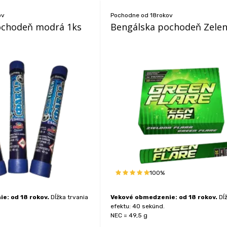
ov
Pochodne od 18rokov
ochodeň modrá 1ks
Bengálska pochodeň Zelen
100%
e: od 18 rokov.
Dĺžka trvania
Vekové obmedzenie: od 18 rokov.
Dĺž
efektu: 40 sekúnd.
NEC = 49,5 g