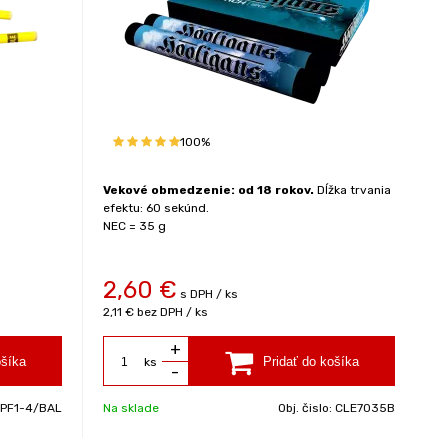
100%
Vekové obmedzenie: od 18 rokov.
Dĺžka trvania
efektu: 60 sekúnd.
NEC = 35 g
2,60
€
s DPH / ks
2,11 €
bez DPH / ks
+
ks
-
:
PF1-4/BAL
Na sklade
Obj. čislo:
CLE7035B