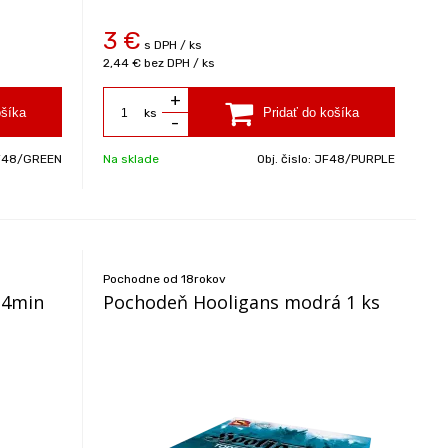
3
€
s DPH / ks
2,44 €
bez DPH / ks
+
ks
-
F48/GREEN
Na sklade
Obj. čislo:
JF48/PURPLE
Pochodne od 18rokov
 4min
Pochodeň Hooligans modrá 1 ks