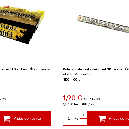
e: od 18 rokov.
Dĺžka trvania
Vekové obmedzenie: od 18 rokov.
Dĺž
efektu: 40 sekúnd.
NEC = 60 g
1,90
€
/ ks
s DPH / ks
1,54 €
bez DPH / ks
+
ks
-