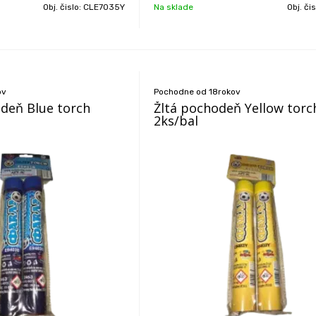
Obj. čislo:
CLE7035Y
Na sklade
Obj. či
ov
Pochodne od 18rokov
deň Blue torch
Žltá pochodeň Yellow torc
2ks/bal