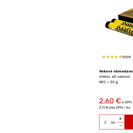
100%
Vekové obmedzeni
efektu: 60 sekúnd.
NEC = 35 g
2,60
€
s DPH 
2,11 €
bez DPH / ks
+
ks
-