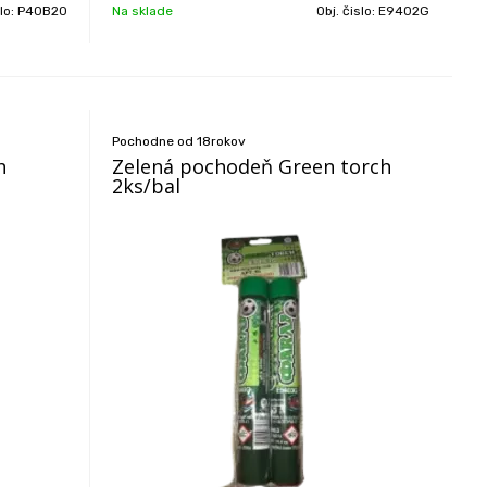
slo:
P40B20
Na sklade
Obj. čislo:
E9402G
Pochodne od 18rokov
h
Zelená pochodeň Green torch
2ks/bal