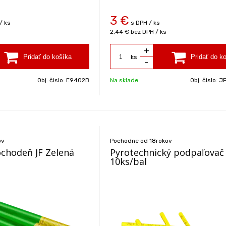
3
€
/ ks
s DPH / ks
2,44 €
bez DPH / ks
+
ks
-
Obj. čislo:
E9402B
Na sklade
Obj. čislo:
J
ov
Pochodne od 18rokov
chodeň JF Zelená
Pyrotechnický podpaľovač
10ks/bal