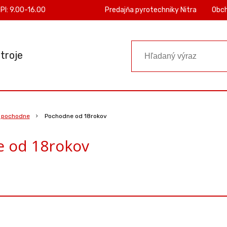
PI: 9.00-16.00
Predajňa pyrotechniky Nitra
Obc
troje
 pochodne
Pochodne od 18rokov
 od 18rokov