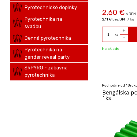
Pyrotechnické doplnky
2,60
€
s DPH 
Pyrotechnika na
2,11 €
bez DPH / ks
svadbu
+
ks
-
Denná pyrotechnika
Na sklade
Pyrotechnika na
gender reveal party
SRPYRO - zábavná
pyrotechnika
Pochodne od 18rok
Bengálska po
1ks