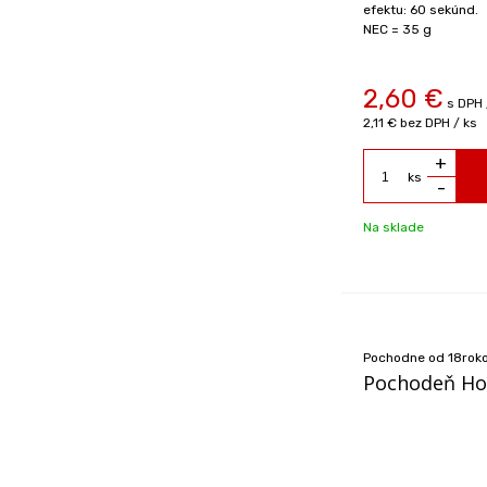
efektu: 60 sekúnd.
NEC = 35 g
2,60
€
s DPH 
2,11 €
bez DPH / ks
+
ks
-
Na sklade
Pochodne od 18rok
Pochodeň Hoo