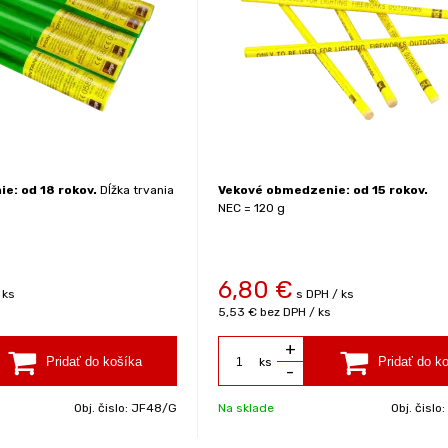
e: od 18 rokov.
Dĺžka trvania
Vekové obmedzenie: od 15 rokov.
NEC = 120 g
6,80
€
 ks
s DPH / ks
5,53 €
bez DPH / ks
+
ks
-
Obj. čislo:
JF48/G
Na sklade
Obj. čislo