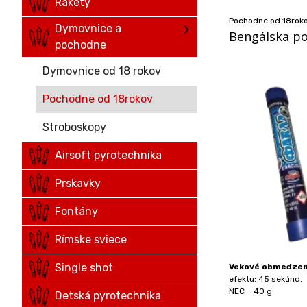
Rakety
Pochodne od 18rok
Dymovnice a
Bengálska p
pochodne
Dymovnice od 18 rokov
Pochodne od 18rokov
Stroboskopy
Airsoft pyrotechnika
Prskavky
Fontány
Rímske sviece
Single shot
Vekové obmedzeni
efektu: 45 sekúnd.
NEC = 40 g
Detská pyrotechnika