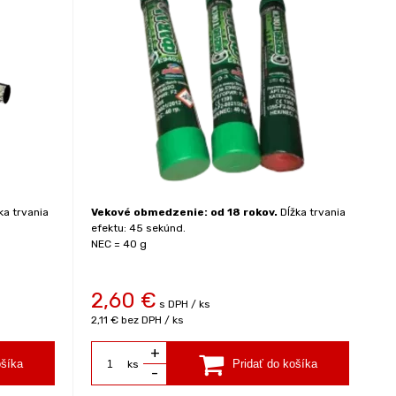
ka trvania
Vekové obmedzenie: od 18 rokov.
Dĺžka trvania
efektu: 45 sekúnd.
NEC = 40 g
2,60
€
s DPH / ks
2,11 €
bez DPH / ks
+
ks
-