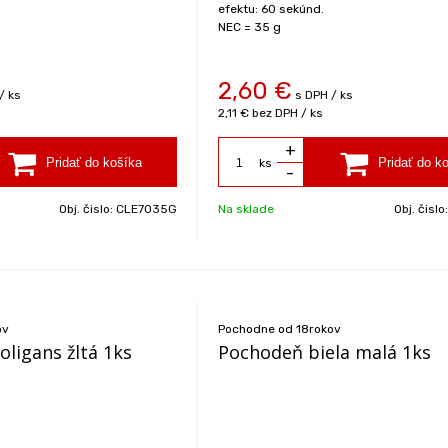
efektu: 60 sekúnd.
NEC = 35 g
2,60
€
/ ks
s DPH / ks
2,11 €
bez DPH / ks
+
ks
-
Obj. čislo:
CLE7035G
Na sklade
Obj. čislo
ov
Pochodne od 18rokov
ligans žltá 1ks
Pochodeň biela malá 1ks