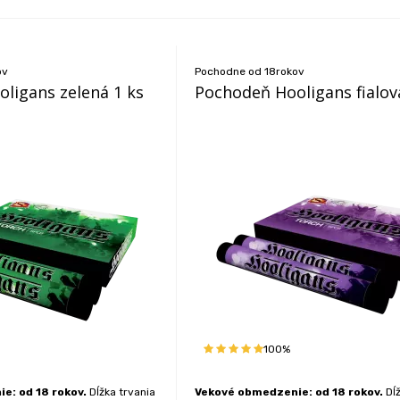
ov
Pochodne od 18rokov
ligans zelená 1 ks
Pochodeň Hooligans fialov
100%
e: od 18 rokov.
Dĺžka trvania
Vekové obmedzenie: od 18 rokov.
Dĺž