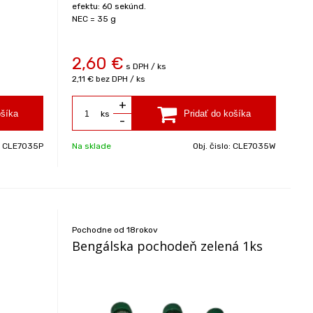
efektu: 60 sekúnd.
NEC = 35 g
2,60
€
s DPH / ks
2,11 €
bez DPH / ks
+
ks
-
:
CLE7035P
Na sklade
Obj. čislo:
CLE7035W
Pochodne od 18rokov
Bengálska pochodeň zelená 1ks