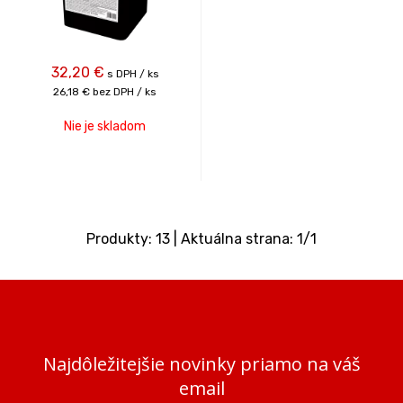
32,20
€
s DPH / ks
26,18 €
bez DPH / ks
Nie je skladom
Produkty:
13
| Aktuálna strana:
1
/
1
Najdôležitejšie novinky priamo na váš
email