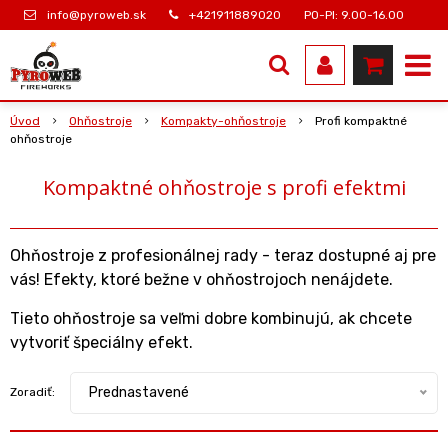
info@pyroweb.sk
+421911889020
PO-PI: 9.00-16.00
Úvod
Ohňostroje
Kompakty-ohňostroje
Profi kompaktné
ohňostroje
Kompaktné ohňostroje s profi efektmi
Ohňostroje z profesionálnej rady - teraz dostupné aj pre
vás! Efekty, ktoré bežne v ohňostrojoch nenájdete.
Tieto ohňostroje sa veľmi dobre kombinujú, ak chcete
vytvoriť špeciálny efekt.
Prednastavené
Zoradiť: