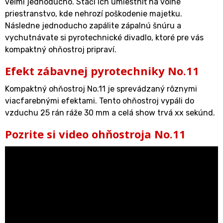
veľmi jednoducho. Stačí ich umiestniť na voľné
priestranstvo, kde nehrozí poškodenie majetku.
Následne jednoducho zapálite zápalnú šnúru a
vychutnávate si pyrotechnické divadlo, ktoré pre vás
kompaktný ohňostroj pripraví.
Efekt zábavnej pyrotechniky No.11
Kompaktný ohňostroj No.11 je sprevádzaný rôznymi
viacfarebnými efektami. Tento ohňostroj vypáli do
vzduchu 25 rán ráže 30 mm a celá show trvá xx sekúnd.
Pozrite si video ohňostroja No.11