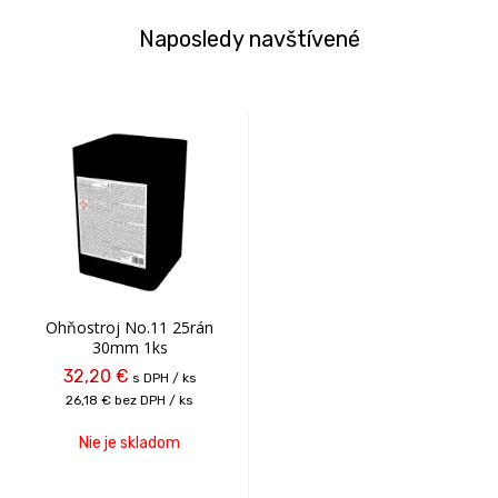
Naposledy navštívené
Ohňostroj No.11 25rán
30mm 1ks
32,20 €
s DPH / ks
26,18 €
bez DPH / ks
Nie je skladom