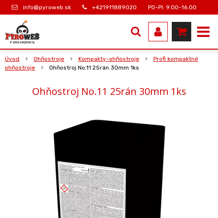
info@pyroweb.sk
+421911889020
PO-PI: 9.00-16.00
Úvod
Ohňostroje
Kompakty-ohňostroje
Profi kompaktné
ohňostroje
Ohňostroj No.11 25rán 30mm 1ks
Ohňostroj No.11 25rán 30mm 1ks