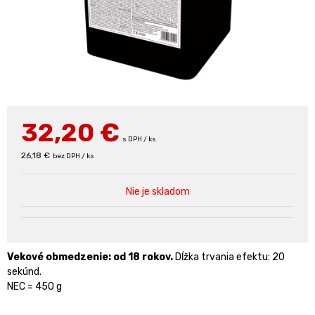
32,20
€
s DPH / ks
26,18 €
bez DPH / ks
Nie je skladom
Vekové obmedzenie: od 18 rokov.
Dĺžka trvania efektu: 20
sekúnd.
NEC = 450 g