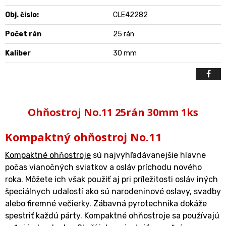
Obj. čislo:
CLE42282
Počet rán
25 rán
Kaliber
30 mm
Ohňostroj No.11 25rán 30mm 1ks
Kompaktný ohňostroj No.11
Kompaktné ohňostroje
sú najvyhľadávanejšie hlavne
počas vianočných sviatkov a osláv príchodu nového
roka. Môžete ich však použiť aj pri príležitosti osláv iných
špeciálnych udalostí ako sú narodeninové oslavy, svadby
alebo firemné večierky. Zábavná pyrotechnika dokáže
spestriť každú párty. Kompaktné ohňostroje sa používajú