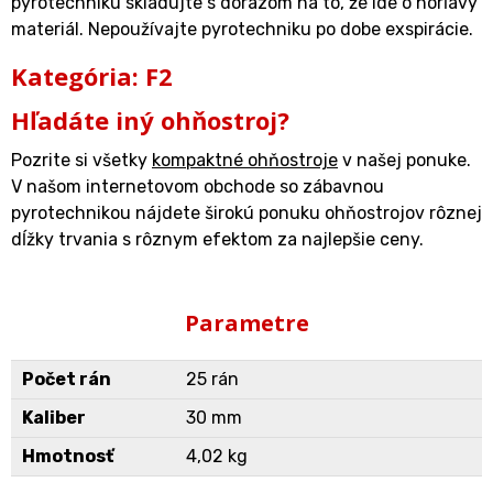
pyrotechniku skladujte s dôrazom na to, že ide o horľavý
materiál. Nepoužívajte pyrotechniku po dobe exspirácie.
Kategória: F2
Hľadáte iný ohňostroj?
Pozrite si všetky
kompaktné ohňostroje
v našej ponuke.
V našom internetovom obchode so zábavnou
pyrotechnikou nájdete širokú ponuku ohňostrojov rôznej
dĺžky trvania s rôznym efektom za najlepšie ceny.
Parametre
Počet rán
25 rán
Kaliber
30 mm
Hmotnosť
4,02 kg