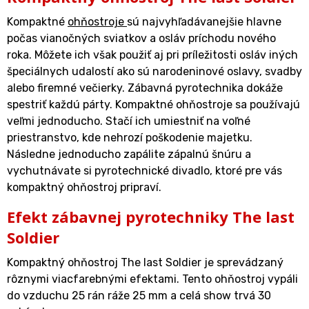
Kompaktné
ohňostroje
sú najvyhľadávanejšie hlavne
počas vianočných sviatkov a osláv príchodu nového
roka. Môžete ich však použiť aj pri príležitosti osláv iných
špeciálnych udalostí ako sú narodeninové oslavy, svadby
alebo firemné večierky. Zábavná pyrotechnika dokáže
spestriť každú párty. Kompaktné ohňostroje sa používajú
veľmi jednoducho. Stačí ich umiestniť na voľné
priestranstvo, kde nehrozí poškodenie majetku.
Následne jednoducho zapálite zápalnú šnúru a
vychutnávate si pyrotechnické divadlo, ktoré pre vás
kompaktný ohňostroj pripraví.
Efekt zábavnej pyrotechniky The last
Soldier
Kompaktný ohňostroj The last Soldier je sprevádzaný
rôznymi viacfarebnými efektami. Tento ohňostroj vypáli
do vzduchu 25 rán ráže 25 mm a celá show trvá 30