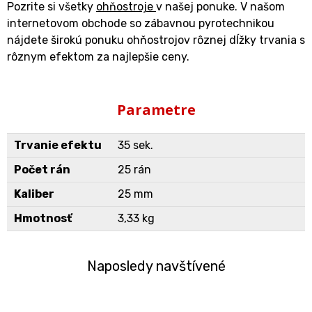
Pozrite si všetky
ohňostroje
v našej ponuke. V našom
internetovom obchode so zábavnou pyrotechnikou
nájdete širokú ponuku ohňostrojov rôznej dĺžky trvania s
rôznym efektom za najlepšie ceny.
Parametre
Trvanie efektu
35 sek.
Počet rán
25 rán
Kaliber
25 mm
Hmotnosť
3,33 kg
Naposledy navštívené