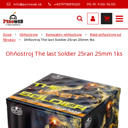
info@pyroweb.sk
+421911889020
PO-PI: 9.00-16.00
Úvod
Ohňostroje
Kompakty-ohňostroje
Malé ohňostroje od
18rokov
Ohňostroj The last Soldier 25ran 25mm 1ks
Ohňostroj The last Soldier 25ran 25mm 1ks