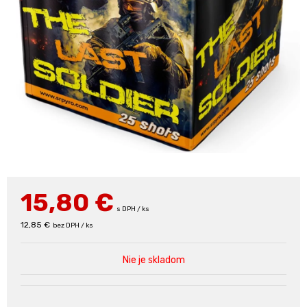
15,80
€
s DPH / ks
12,85 €
bez DPH / ks
Nie je skladom