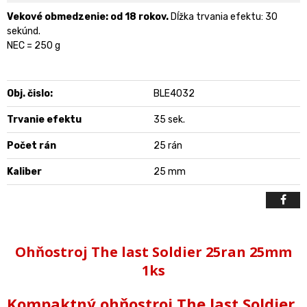
Vekové obmedzenie: od 18 rokov.
Dĺžka trvania efektu: 30
sekúnd.
NEC = 250 g
Obj. čislo:
BLE4032
Trvanie efektu
35 sek.
Počet rán
25 rán
Kaliber
25 mm
Ohňostroj The last Soldier 25ran 25mm
1ks
Kompaktný ohňostroj The last Soldier