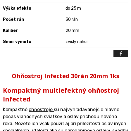
Výška efektu
do 25 m
Počet rán
30 rán
Kaliber
20 mm
Smer výmetu
zvislý nahor
Ohňostroj Infected 30rán 20mm 1ks
Kompaktný multiefektný ohňostroj
Infected
Kompaktné
ohňostroje
sú najvyhľadávanejšie hlavne
počas vianočných sviatkov a osláv príchodu nového
roka. Môžete ich však použiť aj pri príležitosti osláv iných
špeciálnych udalostí ako sú narodeninové oslavy, svadby