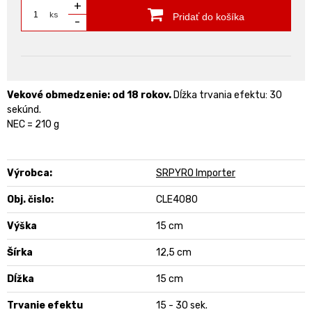
+
ks
Pridať do košíka
-
Vekové obmedzenie: od 18 rokov.
Dĺžka trvania efektu: 30
sekúnd.
NEC = 210 g
Výrobca:
SRPYRO Importer
Obj. čislo:
CLE4080
Výška
15 cm
Šírka
12,5 cm
Dĺžka
15 cm
Trvanie efektu
15 - 30 sek.