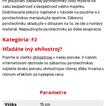
Pri používaní zábavnej pyrotechniky vždy myslite na
vašu bezpečnosť a bezpečnosť vášho majetku.
Dodržiavajte pokyny napísané v návode na použitie a s
pyrotechnikou manipulujte opatrne. Zábavnú
pyrotechniku skladujte s dôrazom na to, že ide o horľavý
materiál. Nepoužívajte pyrotechniku po dobe exspirácie.
Kategória: F2
Hľadáte iný ohňostroj?
Pozrite si všetky
ohňostroje
v našej ponuke. V našom
internetovom obchode so zábavnou pyrotechnikou
nájdete širokú ponuku ohňostrojov rôznej dĺžky trvania s
rôznym efektom za najlepšie ceny.
Parametre
Výška
15 cm