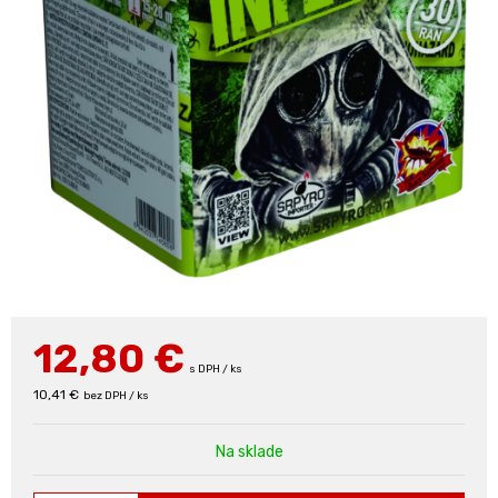
12,80
€
s DPH / ks
10,41 €
bez DPH / ks
Na sklade