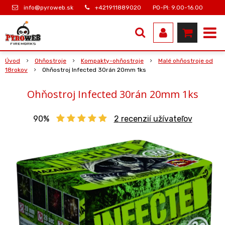
info@pyroweb.sk
+421911889020
PO-PI: 9.00-16.00
Úvod
Ohňostroje
Kompakty-ohňostroje
Malé ohňostroje od
18rokov
Ohňostroj Infected 30rán 20mm 1ks
Ohňostroj Infected 30rán 20mm 1ks
90%
2
recenzií užívateľov