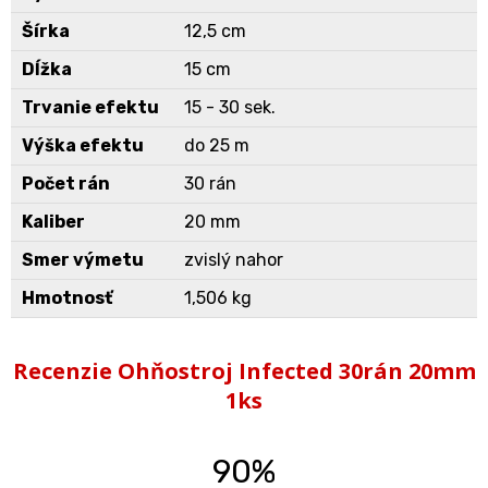
Šírka
12,5 cm
Dĺžka
15 cm
Trvanie efektu
15 - 30 sek.
Výška efektu
do 25 m
Počet rán
30 rán
Kaliber
20 mm
Smer výmetu
zvislý nahor
Hmotnosť
1,506 kg
Recenzie Ohňostroj Infected 30rán 20mm
1ks
90%