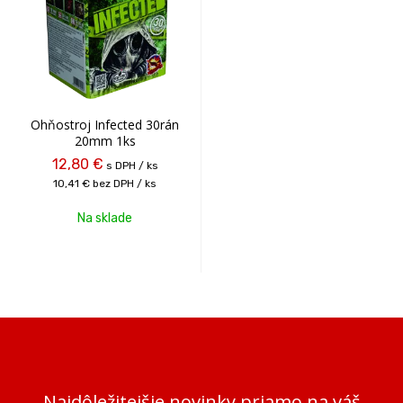
Ohňostroj Infected 30rán
20mm 1ks
12,80 €
s DPH / ks
10,41 €
bez DPH / ks
Na sklade
Najdôležitejšie novinky priamo na váš