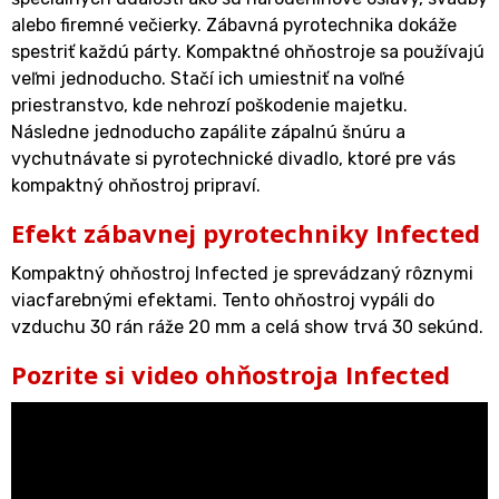
alebo firemné večierky. Zábavná pyrotechnika dokáže
spestriť každú párty. Kompaktné ohňostroje sa používajú
veľmi jednoducho. Stačí ich umiestniť na voľné
priestranstvo, kde nehrozí poškodenie majetku.
Následne jednoducho zapálite zápalnú šnúru a
vychutnávate si pyrotechnické divadlo, ktoré pre vás
kompaktný ohňostroj pripraví.
Efekt zábavnej pyrotechniky Infected
Kompaktný ohňostroj Infected je sprevádzaný rôznymi
viacfarebnými efektami. Tento ohňostroj vypáli do
vzduchu 30 rán ráže 20 mm a celá show trvá 30 sekúnd.
Pozrite si video ohňostroja Infected