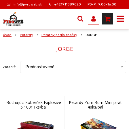
info@pyroweb.sk
+421911889020
PO-PI: 9.00-16.00
Úvod
Petardy
Petardy podľa značky
JORGE
JORGE
Prednastavené
Zoradiť:
Búchajúci koberček Explosive
Petardy Zom Bum Mini pirát
5 100r 1ks/bal
40ks/bal