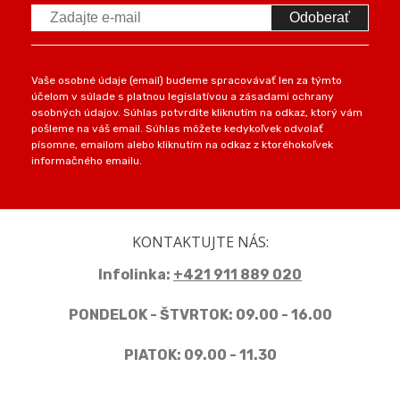
Odoberať
Vaše osobné údaje (email) budeme spracovávať len za týmto
účelom v súlade s platnou legislatívou a zásadami ochrany
osobných údajov. Súhlas potvrdíte kliknutím na odkaz, ktorý vám
pošleme na váš email. Súhlas môžete kedykoľvek odvolať
písomne, emailom alebo kliknutím na odkaz z ktoréhokoľvek
informačného emailu.
KONTAKTUJTE NÁS:
Infolinka:
+421 911 889 020
PONDELOK - ŠTVRTOK: 09.00 - 16.00
PIATOK: 09.00 - 11.30