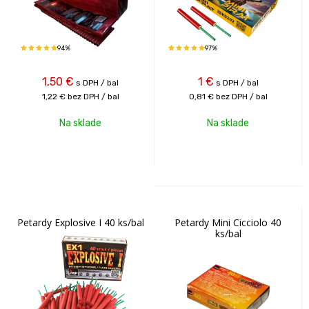
94%
97%
1,50
€
1
€
s DPH / bal
s DPH / bal
1,22 €
bez DPH / bal
0,81 €
bez DPH / bal
Na sklade
Na sklade
Petardy Explosive I 40 ks/bal
Petardy Mini Cicciolo 40
ks/bal