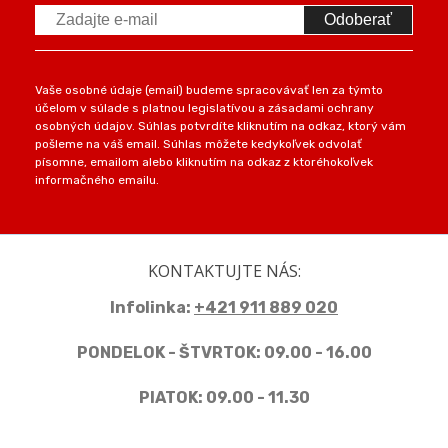
Odoberať
Vaše osobné údaje (email) budeme spracovávať len za týmto
účelom v súlade s platnou legislatívou a zásadami ochrany
osobných údajov. Súhlas potvrdíte kliknutím na odkaz, ktorý vám
pošleme na váš email. Súhlas môžete kedykoľvek odvolať
písomne, emailom alebo kliknutím na odkaz z ktoréhokoľvek
informačného emailu.
KONTAKTUJTE NÁS:
Infolinka:
+421 911 889 020
PONDELOK - ŠTVRTOK: 09.00 - 16.00
PIATOK: 09.00 - 11.30