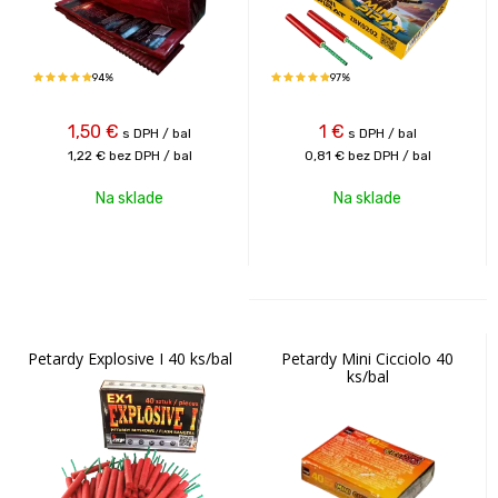
94%
97%
1,50
€
1
€
s DPH / bal
s DPH / bal
1,22 €
bez DPH / bal
0,81 €
bez DPH / bal
Na sklade
Na sklade
Petardy Explosive I 40 ks/bal
Petardy Mini Cicciolo 40
ks/bal