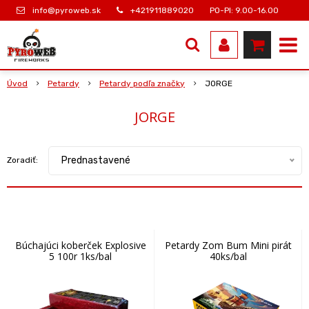
info@pyroweb.sk
+421911889020
PO-PI: 9.00-16.00
Úvod
Petardy
Petardy podľa značky
JORGE
JORGE
Prednastavené
Zoradiť:
Búchajúci koberček Explosive
Petardy Zom Bum Mini pirát
5 100r 1ks/bal
40ks/bal