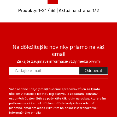
Produkty:
1
-
21
/
36
| Aktuálna strana:
1
/
2
Najdôležitejšie novinky priamo na váš
email
Získajte zaujímavé informácie vždy medzi prvými
Odoberať
Vaše osobné údaje (email) budeme spracovávať len za týmto
účelom v súlade s platnou legislatívou a zásadami ochrany
osobných údajov. Súhlas potvrdíte kliknutím na odkaz, ktorý vám
pošleme na váš email. Súhlas môžete kedykoľvek odvolať
písomne, emailom alebo kliknutím na odkaz z ktoréhokoľvek
informačného emailu.