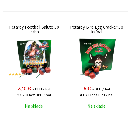
Petardy Football Salute 50
Petardy Bird Egg Cracker 50
ks/bal
ks/bal
85%
3,10
€
5
€
s DPH / bal
s DPH / bal
2,52 €
bez DPH / bal
4,07 €
bez DPH / bal
Na sklade
Na sklade