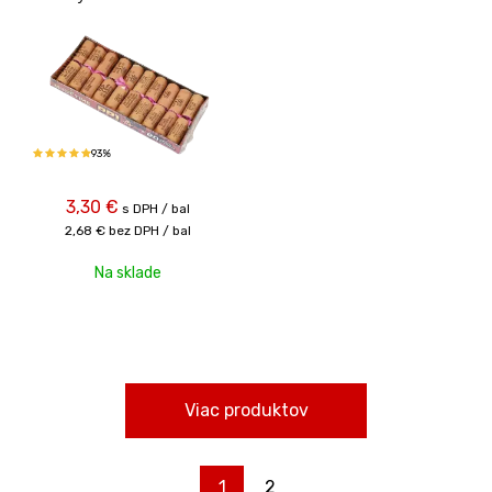
93%
3,30
€
s DPH / bal
2,68 €
bez DPH / bal
Na sklade
Viac produktov
1
2