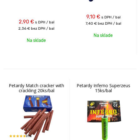
9,10
€
s DPH / bal
2,90
€
s DPH / bal
7,40 €
bez DPH / bal
2,36 €
bez DPH / bal
Na sklade
Na sklade
Petardy Match cracker with
Petardy Inferno Superzeus
crackling 20ks/bal
15ks/bal
97%