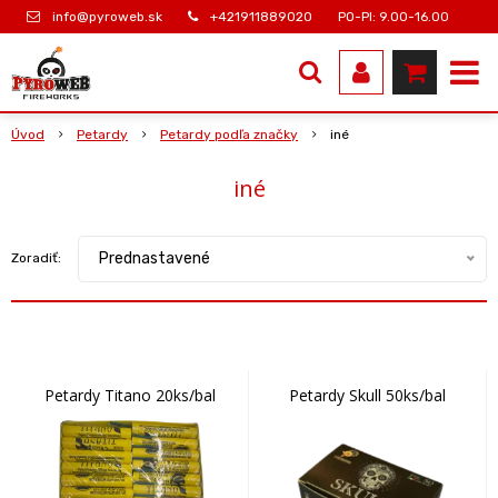
info@pyroweb.sk
+421911889020
PO-PI: 9.00-16.00
Úvod
Petardy
Petardy podľa značky
iné
iné
Prednastavené
Zoradiť:
Petardy Titano 20ks/bal
Petardy Skull 50ks/bal