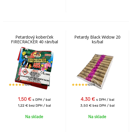
Petardový koberček
Petardy Black Widow 20
FIRECRACKER 40 rán/bal
ks/bal
100%
100%
1,50
€
4,30
€
s DPH / bal
s DPH / bal
1,22 €
bez DPH / bal
3,50 €
bez DPH / bal
Na sklade
Na sklade