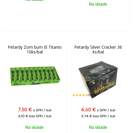
Na sklade
Petardy Zom bum El Titanio
Petardy Silver Cracker 36
10ks/bal
ks/bal
100%
7,50
€
4,60
€
s DPH / bal
s DPH / bal
6,10 €
bez DPH / bal
3,74 €
bez DPH / bal
Na sklade
Na sklade