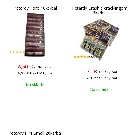
Petardy Toro 10ks/bal
Petardy Crash s cracklingom
6ks/bal
100%
96%
6,50
€
s DPH / bal
0,70
€
s DPH / bal
5,28 €
bez DPH / bal
0,57 €
bez DPH / bal
Na sklade
Na sklade
Petardy PP1 Small 20ks/bal