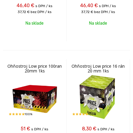
46,40
€
46,40
€
s DPH / ks
s DPH / ks
37,72 €
bez DPH / ks
37,72 €
bez DPH / ks
Na sklade
Na sklade
Ohňostroj Low price 100ran
Ohňostroj Low price 16 rán
20mm 1ks
20 mm 1ks
100%
100%
51
€
8,30
€
s DPH / ks
s DPH / ks