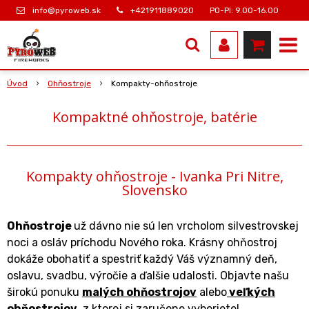
info@pyroweb.sk
+421911889020
PO-PI: 9.00-16.00
Úvod
Ohňostroje
Kompakty-ohňostroje
Kompaktné ohňostroje, batérie
Kompakty ohňostroje - Ivanka Pri Nitre,
Slovensko
Ohňostroje
už dávno nie sú len vrcholom silvestrovskej
noci a osláv príchodu Nového roka. Krásny ohňostroj
dokáže obohatiť a spestriť každý Váš významný deň,
oslavu, svadbu, výročie a ďalšie udalosti. Objavte našu
širokú ponuku
malých ohňostrojov
alebo
veľkých
ohňostrojov
, z ktorej si zaručene vyberiete!