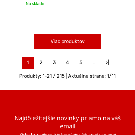
Na sklade
Viac produktov
1
2
3
4
5
…
>|
Produkty:
1
-
21
/
215
| Aktuálna strana:
1
/
11
Najdôležitejšie novinky priamo na váš
email
Získajte zaujímavé informácie vždy medzi prvými