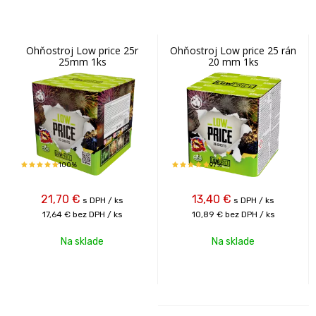
Ohňostroj Low price 25r
Ohňostroj Low price 25 rán
25mm 1ks
20 mm 1ks
100%
97%
21,70
€
13,40
€
s DPH / ks
s DPH / ks
17,64 €
bez DPH / ks
10,89 €
bez DPH / ks
Na sklade
Na sklade