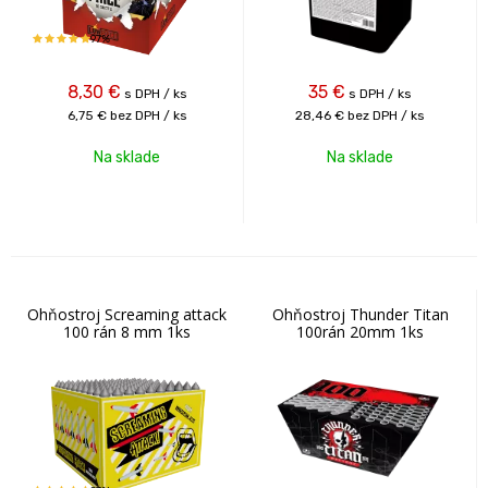
97%
8,30
€
35
€
s DPH / ks
s DPH / ks
6,75 €
bez DPH / ks
28,46 €
bez DPH / ks
Na sklade
Na sklade
Ohňostroj Screaming attack
Ohňostroj Thunder Titan
100 rán 8 mm 1ks
100rán 20mm 1ks