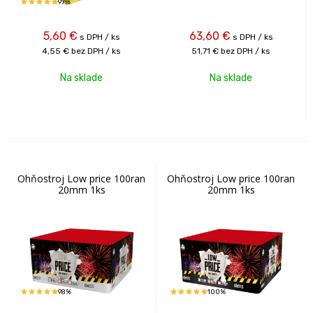
97%
5,60
€
63,60
€
s DPH / ks
s DPH / ks
4,55 €
bez DPH / ks
51,71 €
bez DPH / ks
Na sklade
Na sklade
Ohňostroj Low price 100ran
Ohňostroj Low price 100ran
20mm 1ks
20mm 1ks
98%
100%