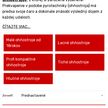
Prekvapenie v podobe pyrotechniky (ohňostroja) má
predsa svoje čaro a dokonale znásobí výsledný dojem z
každej udalosti.
ČÍTAJTE VIAC...
Malé ohňostroje od
Lacné ohňostroje
18rokov
Profi kompaktné
Tiché ohňostroje
ohňostroje
Hlučné ohňostroje
Prednastavené
Zoradiť: