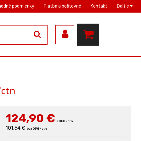
hodné podmienky
Platba a poštovné
Kontakt
Ďalšie
/ctn
124,90
€
s DPH / ctn
101,54 €
bez DPH / ctn