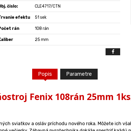
bj. čislo:
CLE4717/CTN
Trvanie efektu
51 sek
Počet rán
108 rán
Kaliber
25 mm
Popis
Parametre
ostroj Fenix 108rán 25mm 1ks
h sviatkov a osláv príchodu nového roka. Môžete ich však po
emné večierky. Zábavná pyrotechnika dokáže spestriť každú p