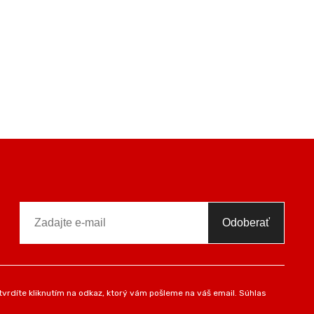
Odoberať
vrdíte kliknutím na odkaz, ktorý vám pošleme na váš email. Súhlas