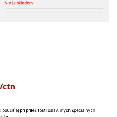
Nie je skladom
/ctn
užiť aj pri príležitosti osláv, iných špeciálnych
árty.