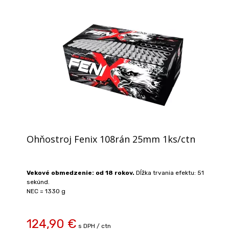
Ohňostroj Fenix 108rán 25mm 1ks/ctn
Vekové obmedzenie: od 18 rokov.
Dĺžka trvania efektu: 51
sekúnd.
NEC = 1330 g
124,90 €
s DPH / ctn