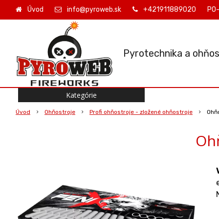
Úvod
info@pyroweb.sk
+421911889020
PO-
Pyrotechnika a ohňos
Kategórie
Úvod
Ohňostroje
Profi ohňostroje - zložené ohňostroje
Ohňo
Ohň