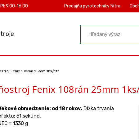
PI: 9.00-16.00
Predajňa pyrotechniky Nitra
Obc
troje
stroj Fenix 108rán 25mm 1ks/ctn
ostroj Fenix 108rán 25mm 1ks
Vekové obmedzenie: od 18 rokov.
Dĺžka trvania
efektu: 51 sekúnd.
NEC = 1330 g