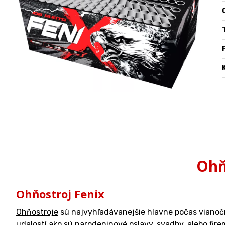
O
Ohň
Ohňostroj Fenix
Ohňostroje
sú najvyhľadávanejšie hlavne počas vianočnýc
udalostí ako sú narodeninové oslavy, svadby, alebo fir