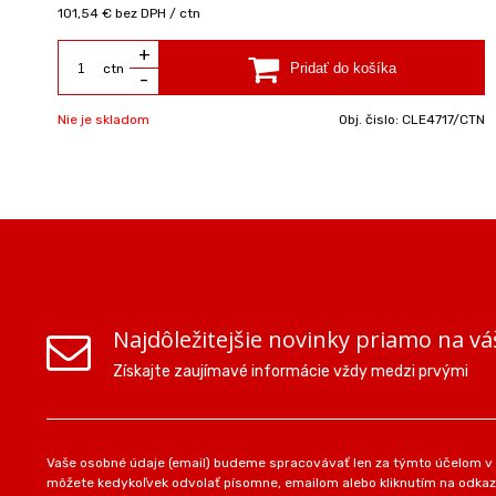
101,54 €
bez DPH / ctn
+
ctn
-
Nie je skladom
Obj. čislo:
CLE4717/CTN
Najdôležitejšie novinky priamo na vá
Získajte zaujímavé informácie vždy medzi prvými
Vaše osobné údaje (email) budeme spracovávať len za týmto účelom v s
môžete kedykoľvek odvolať písomne, emailom alebo kliknutím na odkaz