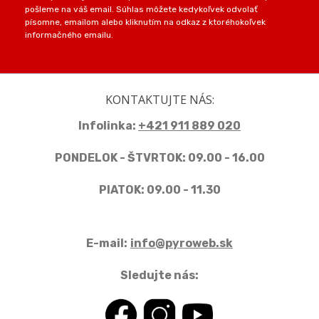
pošleme na váš email. Súhlas môžete kedykoľvek odvolať
písomne, emailom alebo kliknutím na odkaz z ktoréhokoľvek
informačného emailu.
KONTAKTUJTE NÁS:
Infolinka:
+421 911 889 020
PONDELOK - ŠTVRTOK: 09.00 - 16.00
PIATOK: 09.00 - 11.30
E-mail:
info@pyroweb.sk
Sledujte nás: