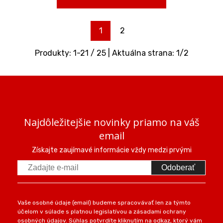
1
2
Produkty:
1
-
21
/
25
| Aktuálna strana:
1
/
2
Najdôležitejšie novinky priamo na váš
email
Získajte zaujímavé informácie vždy medzi prvými
Odoberať
Vaše osobné údaje (email) budeme spracovávať len za týmto
účelom v súlade s platnou legislatívou a zásadami ochrany
osobných údajov. Súhlas potvrdíte kliknutím na odkaz, ktorý vám