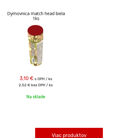
Dymovnica match head biela
1ks
3,10
€
s DPH / ks
2,52 €
bez DPH / ks
Na sklade
Viac produktov