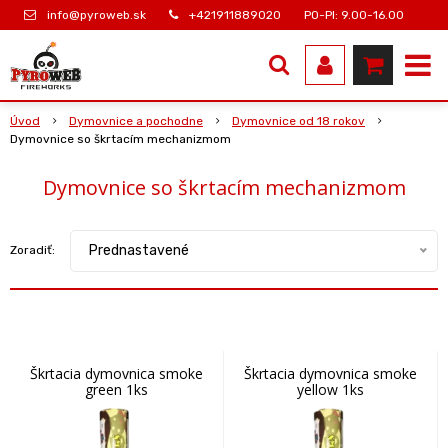
info@pyroweb.sk
+421911889020
PO-PI: 9.00-16.00
Úvod
Dymovnice a pochodne
Dymovnice od 18 rokov
Dymovnice so škrtacím mechanizmom
Dymovnice so škrtacím mechanizmom
Prednastavené
Zoradiť:
Škrtacia dymovnica smoke
Škrtacia dymovnica smoke
green 1ks
yellow 1ks