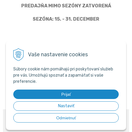
PREDAJŇA MIMO SEZÓNY ZATVORENÁ
SEZÓNA: 15. - 31. DECEMBER
Člen Asociácie predajcov pyrotechniky
Vaše nastavenie cookies
Súbory cookie nám pomáhajú pri poskytovaní služieb
pre vás. Umožňujú spoznať a zapamätať si vaše
preferencie.
Prijať
Nastaviť
© 2026 PYROWEB.SK •
NextShop
&
e-shop Pohoda Connector
by
NextCom
Odmietnuť
s.r.o.