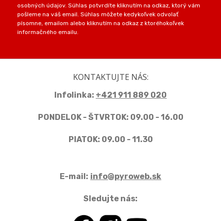
osobných údajov. Súhlas potvrdíte kliknutím na odkaz, ktorý vám
pošleme na váš email. Súhlas môžete kedykoľvek odvolať
písomne, emailom alebo kliknutím na odkaz z ktoréhokoľvek
informačného emailu.
KONTAKTUJTE NÁS:
Infolinka:
+421 911 889 020
PONDELOK - ŠTVRTOK: 09.00 - 16.00
PIATOK: 09.00 - 11.30
E-mail:
info@pyroweb.sk
Sledujte nás: