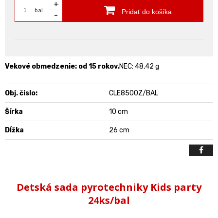
+
bal
Pridať do košíka
-
Vekové obmedzenie: od 15 rokov.
NEC: 48,42 g
Obj. čislo:
CLE8500Z/BAL
Šírka
10 cm
Dĺžka
26 cm
Detská sada pyrotechniky Kids party
24ks/bal