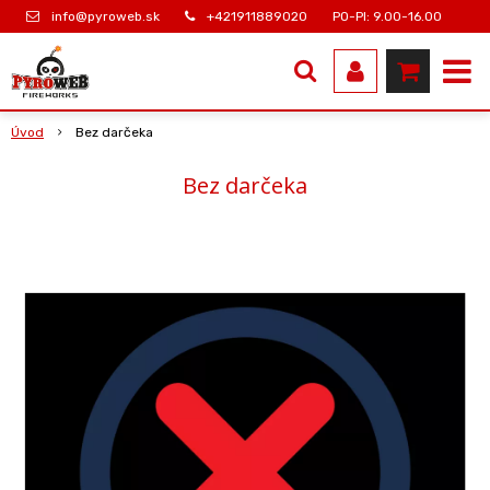
info@pyroweb.sk
+421911889020
PO-PI: 9.00-16.00
Úvod
Bez darčeka
Bez darčeka