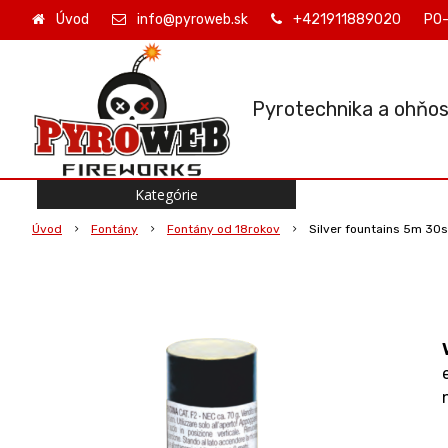
Úvod
info@pyroweb.sk
+421911889020
PO-
Pyrotechnika a ohňos
Kategórie
Úvod
Fontány
Fontány od 18rokov
Silver fountains 5m 30s