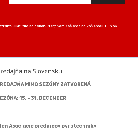
vrdíte kliknutím na odkaz, ktorý vám pošleme na váš email. Súhlas
redajňa na Slovensku:
REDAJŇA MIMO SEZÓNY ZATVORENÁ
EZÓNA: 15. - 31. DECEMBER
len Asociácie predajcov pyrotechniky