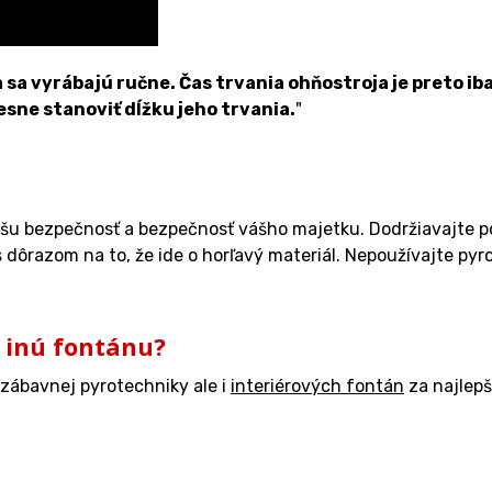
 vyrábajú ručne. Čas trvania ohňostroja je preto iba 
esne stanoviť dĺžku jeho trvania.
"
ašu bezpečnosť a bezpečnosť vášho majetku. Dodržiavajte p
dôrazom na to, že ide o horľavý materiál. Nepoužívajte pyr
 inú fontánu?
zábavnej pyrotechniky ale i
interiérových fontán
za najlepš