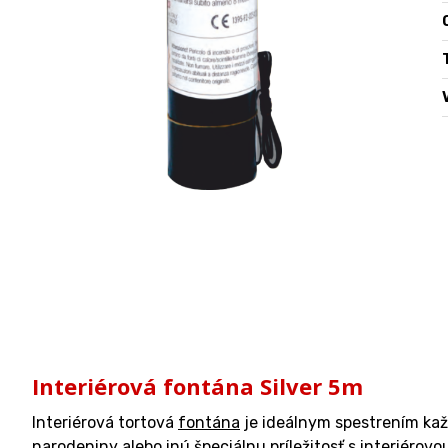
O
Interiérová fontána Silver 5m
Interiérová tortová
fontána
je ideálnym spestrením každ
narodeniny alebo inú špeciálnu príležitosť s interiérov