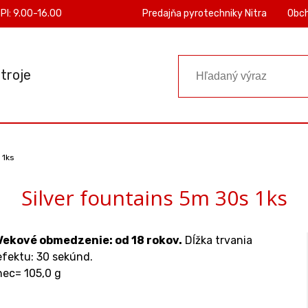
PI: 9.00-16.00
Predajňa pyrotechniky Nitra
Obc
troje
 1ks
Silver fountains 5m 30s 1ks
Vekové obmedzenie: od 18 rokov.
Dĺžka trvania
efektu: 30 sekúnd.
nec= 105,0 g