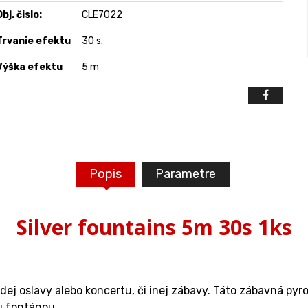
bj. čislo:
CLE7022
Trvanie efektu
30 s.
Výška efektu
5 m
Popis
Parametre
Silver fountains 5m 30s 1ks
ej oslavy alebo koncertu, či inej zábavy. Táto zábavná pyrot
ou fontánou.