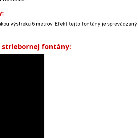
y:
ýškou výstreku 5 metrov. Efekt tejto fontány je sprevádzan
j striebornej fontány: