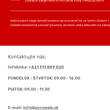
Získajte zaujímavé informácie vždy medzi prvými
Vaše osobné údaje (email) budeme spracovávať len za týmto účelom v s
môžete kedykoľvek odvolať písomne, emailom alebo kliknutím na odkaz
Kontaktujte nás:
Infolinka:
+421 911 889 020
PONDELOK - ŠTVRTOK: 09.00 - 16.00
PIATOK: 09.00 - 11.30
E-mail:
info@pyroweb.sk