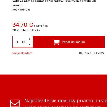
Vekové obmedzenie: od 18 rokov.
Dĺžka trvania efektu: 30
sekúnd.
nec= 105,0 g
34,70 €
s DPH / ks
28,21 €
bez DPH / ks
+
ks
-
Nie je skladom
Obj. čislo:
CLE7022
Najdôležitejšie novinky priamo na vá