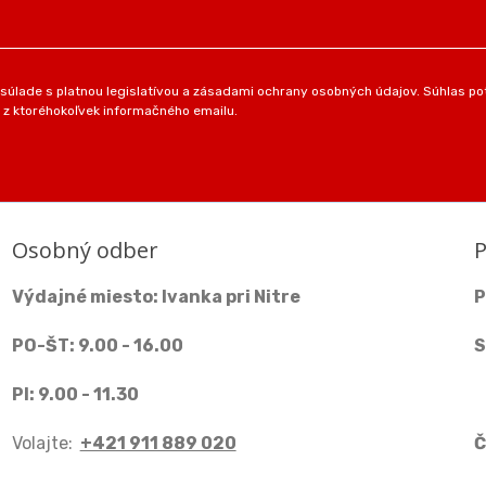
úlade s platnou legislatívou a zásadami ochrany osobných údajov. Súhlas pot
 z ktoréhokoľvek informačného emailu.
Osobný odber
P
Výdajné miesto: Ivanka pri Nitre
P
PO-ŠT: 9.00 - 16.00
S
PI: 9.00 - 11.30
Volajte:
+421 911 889 020
Č