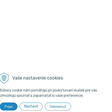
Vaše nastavenie cookies
Súbory cookie nám pomáhajú pri poskytovaní služieb pre vás.
Umožňujú spoznať a zapamätať si vaše preferencie.
Nastaviť
Prijať
Odmietnuť
26 PYROWEB.SK •
NextShop
&
e-shop Pohoda Connector
by
NextCom 