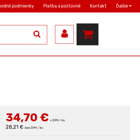
hodné podmienky
Platba a poštovné
Kontakt
Ďalšie
34,70
€
s DPH / ks
28,21 €
bez DPH / ks