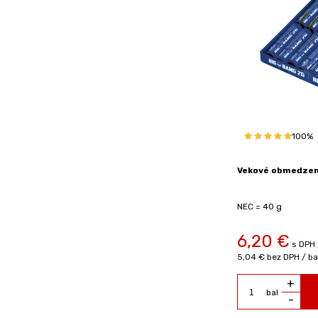
100%
Vekové obmedzeni
NEC = 40 g
6,20
€
s DPH 
5,04 €
bez DPH / ba
+
bal
-