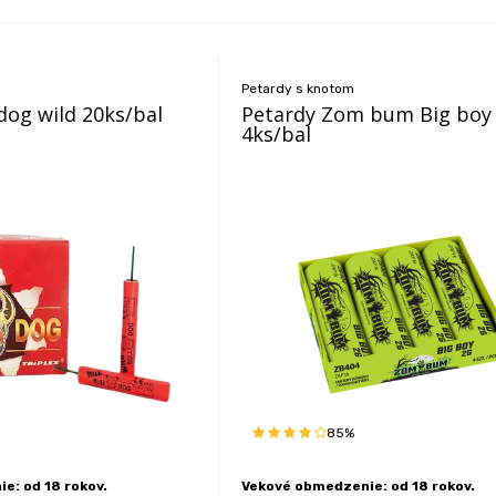
Petardy s knotom
dog wild 20ks/bal
Petardy Zom bum Big boy
4ks/bal
85%
e: od 18 rokov.
Vekové obmedzenie: od 18 rokov.