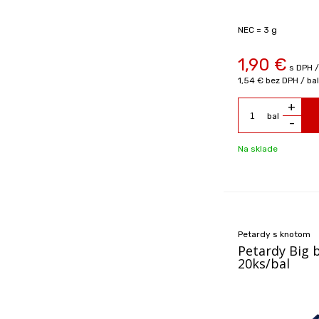
NEC = 3 g
1,90
€
s DPH /
1,54 €
bez DPH / bal
+
bal
-
Na sklade
Petardy s knotom
Petardy Big
20ks/bal