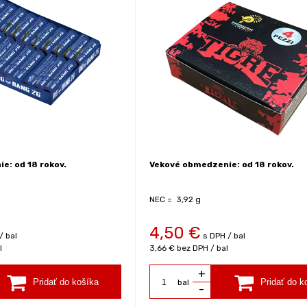
e: od 18 rokov.
Vekové obmedzenie: od 18 rokov.
NEC = 3,92 g
4,50
€
/ bal
s DPH / bal
l
3,66 €
bez DPH / bal
+
bal
-