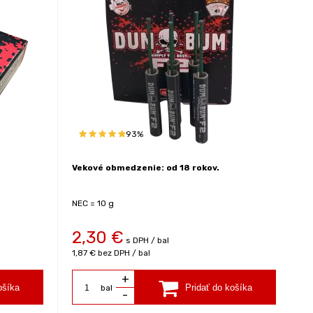
93%
Vekové obmedzenie: od 18 rokov.
NEC = 10 g
2,30
€
s DPH / bal
1,87 €
bez DPH / bal
+
bal
-