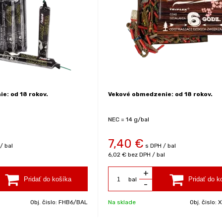
e: od 18 rokov.
Vekové obmedzenie: od 18 rokov.
NEC = 14 g/bal
7,40
€
/ bal
s DPH / bal
6,02 €
bez DPH / bal
+
bal
-
Obj. čislo:
FHB6/BAL
Na sklade
Obj. čislo:
X