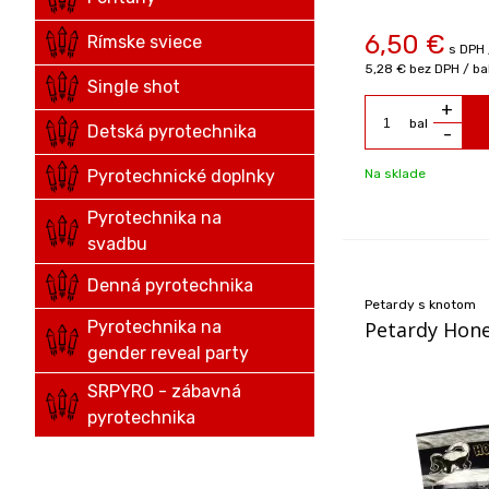
6,50
€
Rímske sviece
s DPH 
5,28 €
bez DPH / ba
Single shot
+
bal
Detská pyrotechnika
-
Pyrotechnické doplnky
Na sklade
Pyrotechnika na
svadbu
Denná pyrotechnika
Petardy s knotom
Pyrotechnika na
Petardy Hone
gender reveal party
SRPYRO - zábavná
pyrotechnika