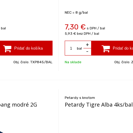
NEC = 8 g/bal
7,30
€
 bal
s DPH / bal
5,93 €
bez DPH / bal
+
bal
-
Obj. čislo:
TXP845/BAL
Na sklade
Obj. čislo:
Petardy s knotom
 bang modré 2G
Petardy Tigre Alba 4ks/bal