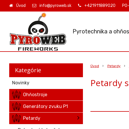
Úvod
info@pyroweb.sk
+421911889020
PO-
Pyrotechnika a ohňos
Úvod
Petardy
Kategórie
Petardy 
Novinky
Ohňostroje
Generátory zvuku P1
Petardy