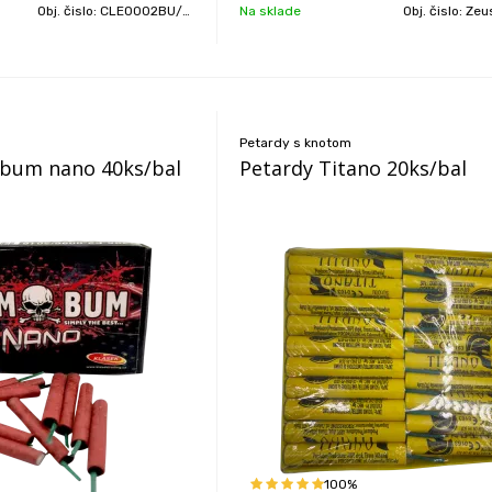
Obj. čislo:
CLE0002BU/BAL
Na sklade
Obj. čislo:
Zeus A
Petardy s knotom
bum nano 40ks/bal
Petardy Titano 20ks/bal
100%