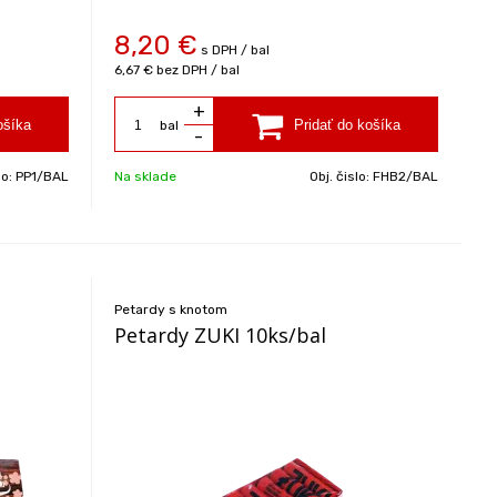
8,20
€
s DPH / bal
6,67 €
bez DPH / bal
+
bal
-
lo:
PP1/BAL
Na sklade
Obj. čislo:
FHB2/BAL
Petardy s knotom
Petardy ZUKI 10ks/bal