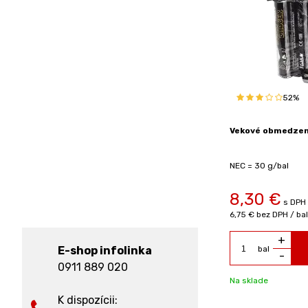
52%
Vekové obmedzeni
NEC = 30 g/bal
8,30
€
s DPH 
6,75 €
bez DPH / bal
+
E-shop infolinka
bal
-
0911 889 020
Na sklade
K dispozícii: