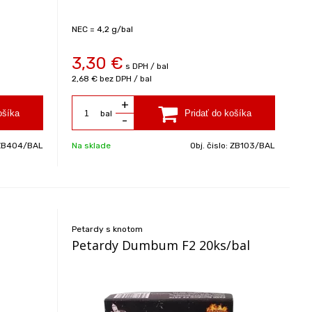
NEC = 4,2 g/bal
3,30
€
s DPH / bal
2,68 €
bez DPH / bal
+
bal
-
ZB404/BAL
Na sklade
Obj. čislo:
ZB103/BAL
Petardy s knotom
Petardy Dumbum F2 20ks/bal