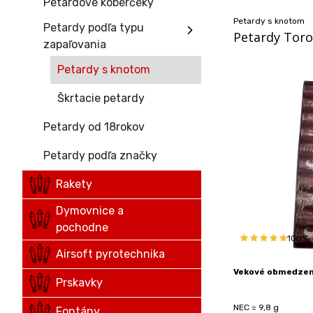
Petardové koberčeky
Petardy s knotom
Petardy podľa typu
Petardy Toro
zapaľovania
Petardy s knotom
Škrtacie petardy
Petardy od 18rokov
Petardy podľa značky
Rakety
Dymovnice a
pochodne
100%
Airsoft pyrotechnika
Vekové obmedzeni
Prskavky
NEC = 9,8 g
Fontány