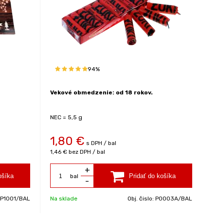
94%
Vekové obmedzenie: od 18 rokov.
NEC = 5,5 g
1,80
€
s DPH / bal
1,46 €
bez DPH / bal
+
bal
-
P1001/BAL
Na sklade
Obj. čislo:
P0003A/BAL