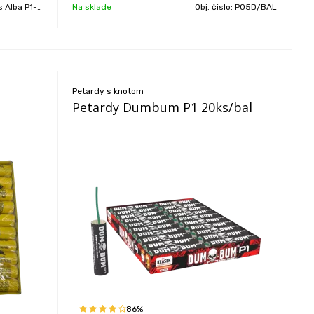
lba P1-ZAP1i/BAL
Na sklade
Obj. čislo:
P05D/BAL
Petardy s knotom
Petardy Dumbum P1 20ks/bal
86%