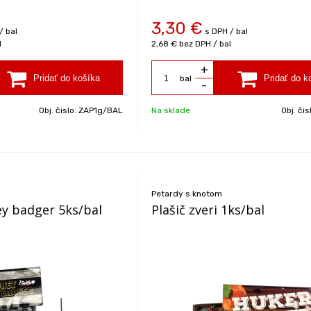
3,30
€
/ bal
s DPH / bal
l
2,68 €
bez DPH / bal
+
bal
-
Obj. čislo:
ZAP1g/BAL
Na sklade
Obj. čis
Petardy s knotom
y badger 5ks/bal
Plašič zveri 1ks/bal