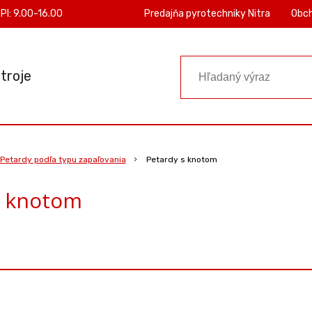
PI: 9.00-16.00
Predajňa pyrotechniky Nitra
Obc
troje
Petardy podľa typu zapaľovania
Petardy s knotom
s knotom