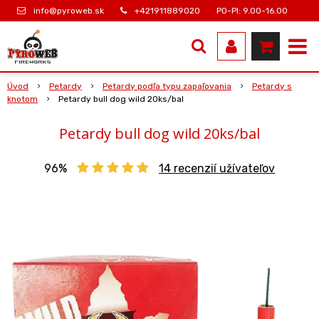
info@pyroweb.sk
+421911889020
PO-PI: 9.00-16.00
Úvod
Petardy
Petardy podľa typu zapaľovania
Petardy s
knotom
Petardy bull dog wild 20ks/bal
Petardy bull dog wild 20ks/bal
96%
14
recenzií užívateľov