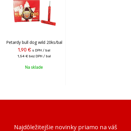
Petardy bull dog wild 20ks/bal
1,90 €
s DPH / bal
1,54 €
bez DPH / bal
Na sklade
Najdôležitejšie novinky priamo na váš