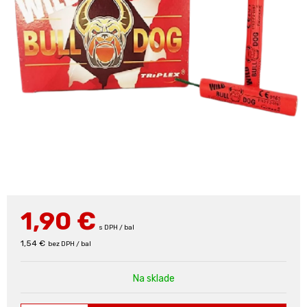
1,90
€
s DPH / bal
1,54 €
bez DPH / bal
Na sklade