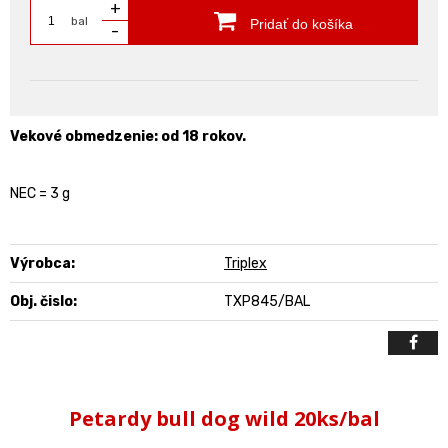
+
bal
Pridať do košíka
-
Vekové obmedzenie: od 18 rokov.
NEC = 3 g
Výrobca:
Triplex
Obj. čislo:
TXP845/BAL
Petardy bull dog wild 20ks/bal