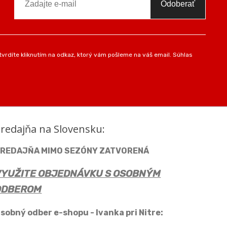
Odoberať
vrdíte kliknutím na odkaz, ktorý vám pošleme na váš email. Súhlas
redajňa na Slovensku:
REDAJŇA MIMO SEZÓNY ZATVORENÁ
VYUŽITE OBJEDNÁVKU S OSOBNÝM
ODBEROM
sobný odber e-shopu - Ivanka pri Nitre: