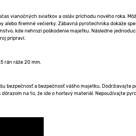
as vianočných sviatkov a osláv príchodu nového roka. Môžete
by alebo firemné večierky. Zábavná pyrotechnika dokáže spe
ranstvo, kde nehrozí poškodenie majetku. Následne jednoduc
oj pripraví.
5 rán ráže 20 mm.
ašu bezpečnosť a bezpečnosť vášho majetku. Dodržiavajte p
dôrazom na to, že ide o horľavý materiál. Nepoužívajte pyr