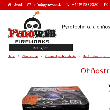
Úvod
info@pyroweb.sk
+421911889020
PO-
Pyrotechnika a ohňos
Kategórie
Úvod
Ohňostroje
Kompakty-ohňostroje
Malé ohňostroje od
Ohňostr
O