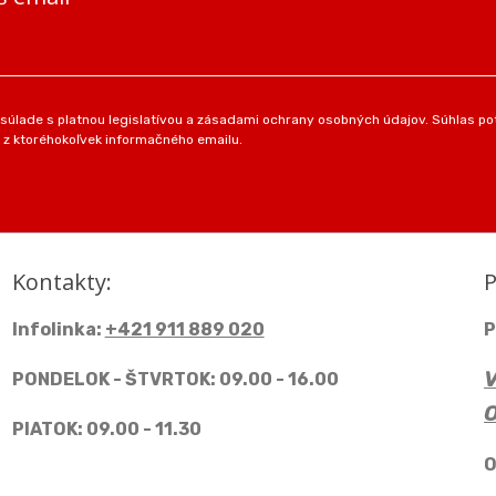
úlade s platnou legislatívou a zásadami ochrany osobných údajov. Súhlas pot
 z ktoréhokoľvek informačného emailu.
Kontakty:
P
Infolinka:
+421 911 889 020
P
PONDELOK - ŠTVRTOK: 09.00 - 16.00
PIATOK: 09.00 - 11.30
O