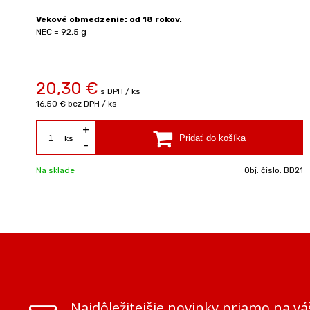
Vekové obmedzenie: od 18 rokov.
NEC = 92,5 g
20,30 €
s DPH / ks
16,50 €
bez DPH / ks
+
ks
-
Na sklade
Obj. čislo:
BD21
Najdôležitejšie novinky priamo na vá