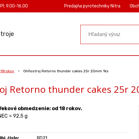
PI: 9.00-16.00
Predajňa pyrotechniky Nitra
Obc
troje
 18rokov
Ohňostroj Retorno thunder cakes 25r 20mm 1ks
oj Retorno thunder cakes 25r 
Vekové obmedzenie: od 18 rokov.
NEC = 92,5 g
bj. čislo:
BD21