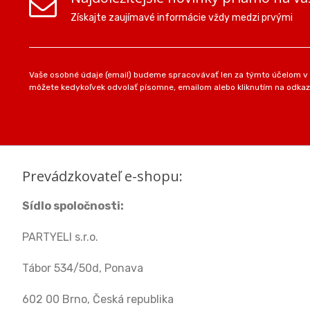
Získajte zaujímavé informácie vždy medzi prvými
Vaše osobné údaje (email) budeme spracovávať len za týmto účelom v s
môžete kedykoľvek odvolať písomne, emailom alebo kliknutím na odkaz
Prevádzkovateľ e-shopu:
Sídlo spoločnosti:
PARTYELI s.r.o.
Tábor 534/50d, Ponava
602 00 Brno, Česká republika