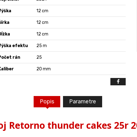
Výška
12 cm
Šírka
12 cm
Dĺžka
12 cm
Výška efektu
25 m
Počet rán
25
Kaliber
20 mm
Popis
Parametre
j Retorno thunder cakes 25r