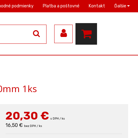
hodné podmienky
Platba a poštovné
Kontakt
Ďalšie
20mm 1ks
20,30
€
s DPH / ks
16,50 €
bez DPH / ks