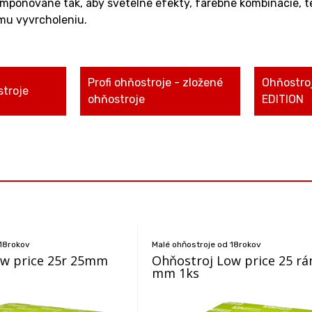
mponované tak, aby svetelné efekty, farebné kombinácie, tem
mu vyvrcholeniu.
Profi ohňostroje - zložené
Ohňostroj
troje
ohňostroje
EDITION
 18rokov
Malé ohňostroje od 18rokov
ow price 25r 25mm
Ohňostroj Low price 25 rá
mm 1ks