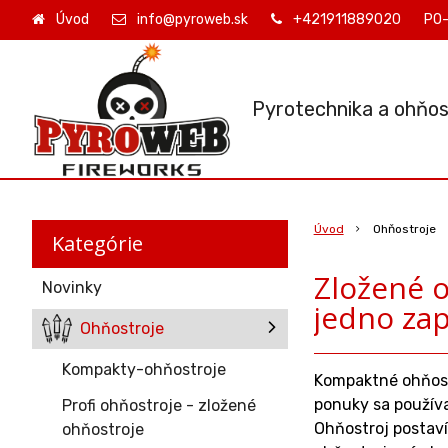
Úvod
info@pyroweb.sk
+421911889020
PO-
Pyrotechnika a ohňos
Úvod
Ohňostroje
Kategórie
Zložené o
Novinky
jedno zap
Ohňostroje
Kompakty-ohňostroje
Kompaktné ohňostr
ponuky sa používa
Profi ohňostroje - zložené
Ohňostroj postaví
ohňostroje