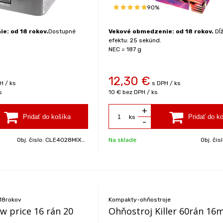
90%
e: od 18 rokov.
Dostupné
Vekové obmedzenie: od 18 rokov.
Dĺž
efektu: 25 sekúnd.
NEC = 187 g
12,30
€
H / ks
s DPH / ks
s
10 €
bez DPH / ks
+
ks
-
Obj. čislo:
CLE4028MIXES3
Na sklade
Obj. čis
 18rokov
Kompakty-ohňostroje
w price 16 rán 20
Ohňostroj Killer 60rán 16