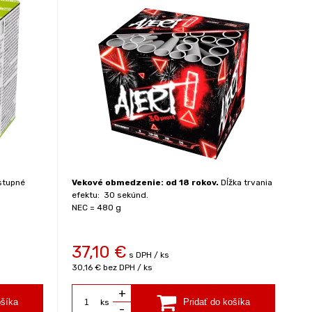
stupné
Vekové obmedzenie: od 18 rokov.
Dĺžka trvania
efektu: 30 sekúnd.
NEC = 480 g
37,10
€
s DPH / ks
30,16 €
bez DPH / ks
+
ks
-