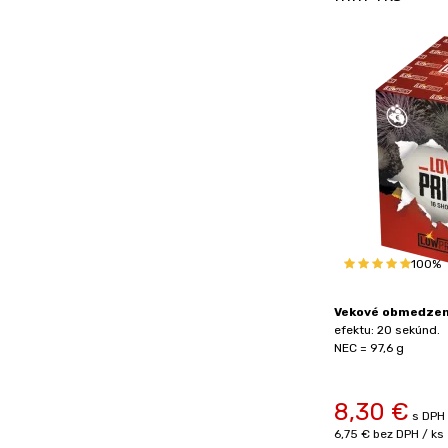
100%
Vekové obmedzeni
efektu: 20 sekúnd.
NEC = 97,6 g
8,30
€
s DPH 
6,75 €
bez DPH / ks