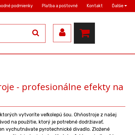
hodné podmienky
Platba a poštovné
Kontakt
Ďalšie
je - profesionálne efekty na
torých vytvoríte veľkolepú šou. Ohňostroje z našej
od na použitie, ktorý je potrebné dodržiavať.
 len vychutnávate pyrotechnické divadlo. Zložené