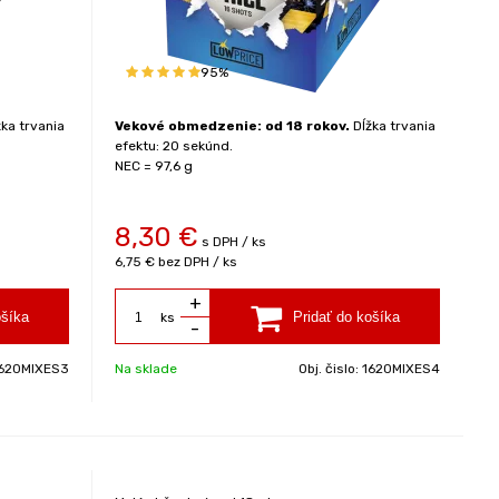
95%
ka trvania
Vekové obmedzenie: od 18 rokov.
Dĺžka trvania
efektu: 20 sekúnd.
NEC = 97,6 g
8,30
€
s DPH / ks
6,75 €
bez DPH / ks
+
ks
-
620MIXES3
Na sklade
Obj. čislo:
1620MIXES4