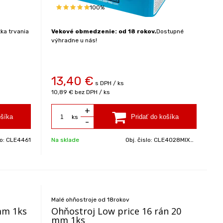
100%
ka trvania
Vekové obmedzenie: od 18 rokov.
Dostupné
výhradne u nás!
13,40
€
s DPH / ks
10,89 €
bez DPH / ks
+
ks
-
lo:
CLE4461
Na sklade
Obj. čislo:
CLE4028MIXES4
Malé ohňostroje od 18rokov
mm 1ks
Ohňostroj Low price 16 rán 20
mm 1ks