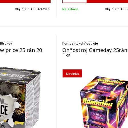
Obj. čislo:
CLE4032ES
Na sklade
Obj. čislo:
CLE4
 18rokov
Kompakty-ohňostroje
w price 25 rán 20
Ohňostroj Gameday 25rá
1ks
Novinka