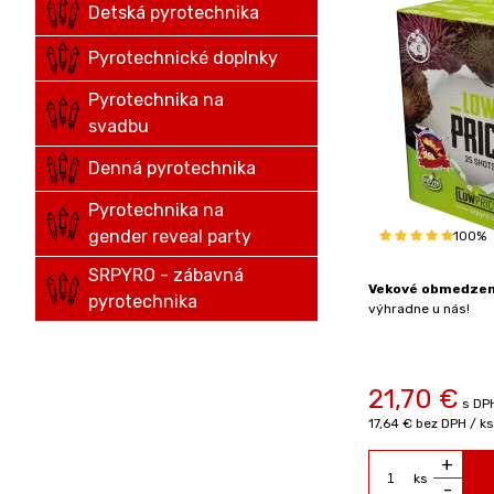
Detská pyrotechnika
Pyrotechnické doplnky
Pyrotechnika na
svadbu
Denná pyrotechnika
Pyrotechnika na
gender reveal party
100%
SRPYRO - zábavná
Vekové obmedzeni
pyrotechnika
výhradne u nás!
21,70
€
s DPH
17,64 €
bez DPH / ks
+
ks
-