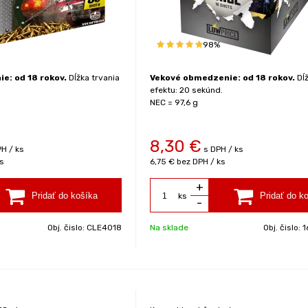
98%
e: od 18 rokov.
Dĺžka trvania
Vekové obmedzenie: od 18 rokov.
Dĺž
efektu: 20 sekúnd.
NEC = 97,6 g
8,30
€
H / ks
s DPH / ks
s
6,75 €
bez DPH / ks
+
ks
-
Obj. čislo:
CLE4018
Na sklade
Obj. čislo:
1