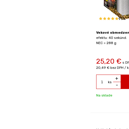
95%
Vekové obmedzeni
efektu: 40 sekúnd.
NEC = 288 g
25,20
€
s DP
20,49 €
bez DPH / k
+
ks
-
Na sklade