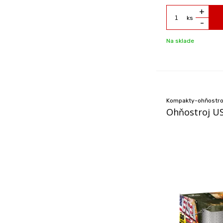
+
ks
-
Na sklade
Kompakty-ohňostro
Ohňostroj U