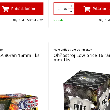
+
ks
-
Obj. čislo:
1620MIXES1
Na sklade
Obj. čis
je
Malé ohňostroje od 18rokov
SA 80rán 16mm 1ks
Ohňostroj Low price 16 rá
mm 1ks