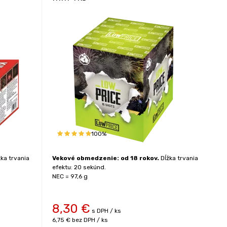
100%
ka trvania
Vekové obmedzenie: od 18 rokov.
Dĺžka trvania
efektu: 20 sekúnd.
NEC = 97,6 g
8,30
€
s DPH / ks
6,75 €
bez DPH / ks