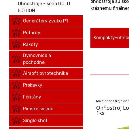
ohňostroje sú sko
Ohňostroje - séria GOLD
krásnemu finálne
EDITION
Generátory zvuku P1
Petardy
Kompakty-ohňos
Rakety
Dymovnice a
pochodne
Airsoft pyrotechnika
Prskavky
Fontány
Malé ohňostroje od
Ohňostroj L
Rímske sviece
1ks
Single shot