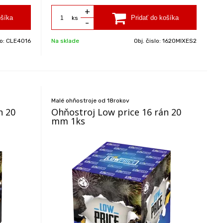
+
ks
-
lo:
CLE4016
Na sklade
Obj. čislo:
1620MIXES2
Malé ohňostroje od 18rokov
n 20
Ohňostroj Low price 16 rán 20
mm 1ks