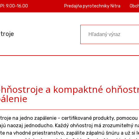
PI: 9.00-16.00
Predajňa pyrotechniky Nitra
Obc
troje
hňostroje a kompaktné ohňostro
álenie
oje na jedno zapálenie - certifikované produkty, pomocou k
jú naozaj jednoducho. Každý ohňostroj má zrozumiteľný náv
te na vhodné priestranstvo, zapálite zápalnú šnúru a už si