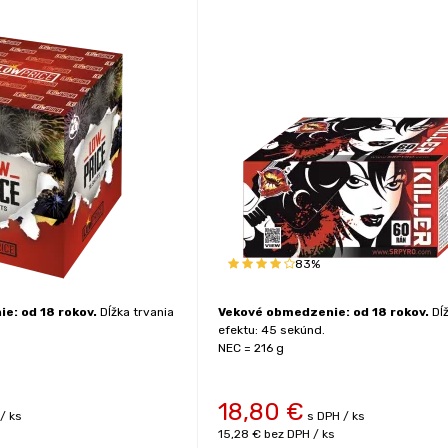
83%
e: od 18 rokov.
Dĺžka trvania
Vekové obmedzenie: od 18 rokov.
Dĺž
efektu: 45 sekúnd.
NEC = 216 g
18,80
€
/ ks
s DPH / ks
15,28 €
bez DPH / ks