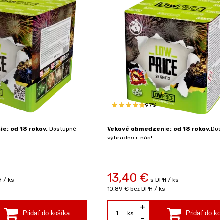
97%
e: od 18 rokov.
Dostupné
Vekové obmedzenie: od 18 rokov.
Do
výhradne u nás!
13,40
€
 / ks
s DPH / ks
10,89 €
bez DPH / ks
+
ks
-