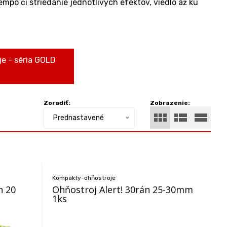
po či striedanie jednotlivých efektov, viedlo až ku
e - séria GOLD
Zoradiť:
Zobrazenie:
Prednastavené
Kompakty-ohňostroje
n 20
Ohňostroj Alert! 30rán 25-30mm
1ks