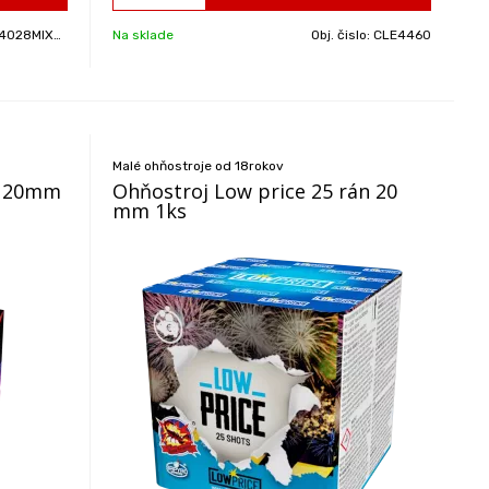
028MIXES2
Na sklade
Obj. čislo:
CLE4460
Malé ohňostroje od 18rokov
n 20mm
Ohňostroj Low price 25 rán 20
mm 1ks