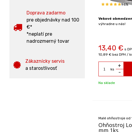
96%
Doprava zadarmo
Vekové obmedzeni
pre objednávky nad 100
výhradne u nás!
€*
*neplatí pre
nadrozmerný tovar
13,40
€
s DP
10,89 €
bez DPH / k
Zákaznícky servis
+
a starostlivosť
ks
-
Na sklade
Malé ohňostroje od
Ohňostroj Lo
mm 1ks