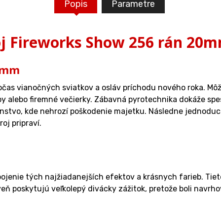
Popis
Parametre
j Fireworks Show 256 rán 20m
20mm
as vianočných sviatkov a osláv príchodu nového roka. Môžete
by alebo firemné večierky. Zábavná pyrotechnika dokáže spe
ranstvo, kde nehrozí poškodenie majetku. Následne jednoduc
oj pripraví.
ojenie tých najžiadanejších efektov a krásnych farieb. Tie
veň poskytujú veľkolepý divácky zážitok, pretože boli navrh