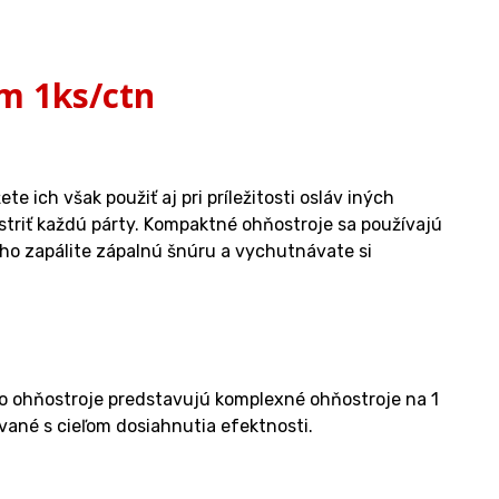
m 1ks/ctn
 ich však použiť aj pri príležitosti osláv iných
striť každú párty. Kompaktné ohňostroje sa používajú
ho zapálite zápalnú šnúru a vychutnávate si
to ohňostroje predstavujú komplexné ohňostroje na 1
ované s cieľom dosiahnutia efektnosti.