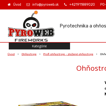
Úvod
info@pyroweb.sk
+421911889020
PO-
Pyrotechnika a ohňos
Kategórie
Úvod
Ohňostroje
Profi ohňostroje - zložené ohňostroje
Ohň
Ohňostro