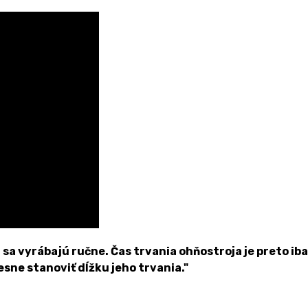
 vyrábajú ručne. Čas trvania ohňostroja je preto iba o
esne stanoviť dĺžku jeho trvania."