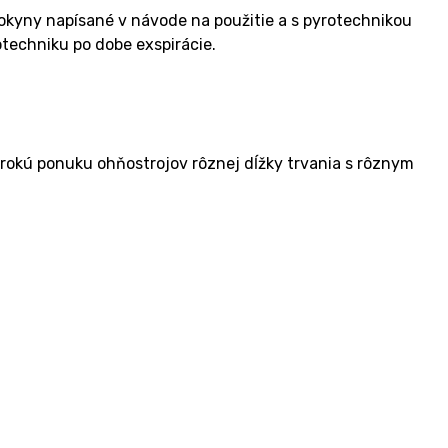
okyny napísané v návode na použitie a s pyrotechnikou
otechniku po dobe exspirácie.
rokú ponuku ohňostrojov rôznej dĺžky trvania s rôznym