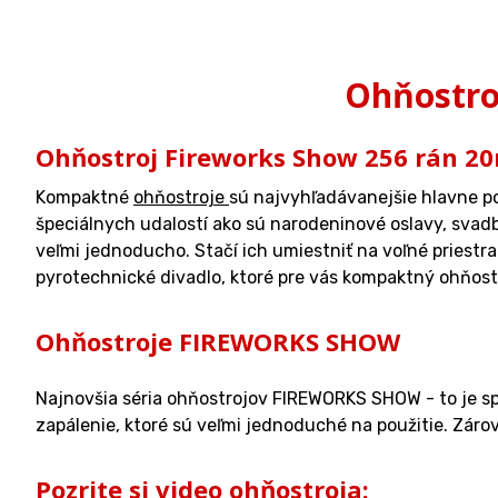
Ohňostro
Ohňostroj Fireworks Show 256 rán 
Kompaktné
ohňostroje
sú najvyhľadávanejšie hlavne poč
špeciálnych udalostí ako sú narodeninové oslavy, svad
veľmi jednoducho. Stačí ich umiestniť na voľné priest
pyrotechnické divadlo, ktoré pre vás kompaktný ohňostr
Ohňostroje FIREWORKS SHOW
Najnovšia séria ohňostrojov FIREWORKS SHOW - to je sp
zapálenie, ktoré sú veľmi jednoduché na použitie. Záro
Pozrite si video ohňostroja: