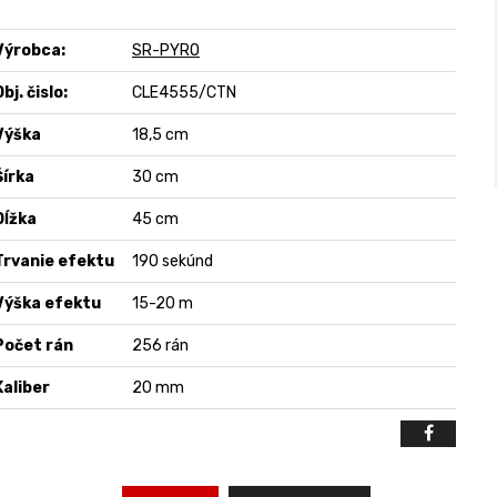
Výrobca:
SR-PYRO
bj. čislo:
CLE4555/CTN
Výška
18,5 cm
Šírka
30 cm
Dĺžka
45 cm
Trvanie efektu
190 sekúnd
Výška efektu
15-20 m
Počet rán
256 rán
Kaliber
20 mm