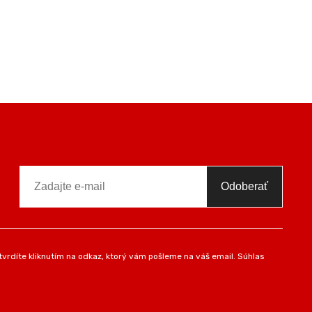
Odoberať
vrdíte kliknutím na odkaz, ktorý vám pošleme na váš email. Súhlas