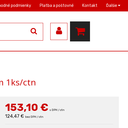
hodné podmienky
Platba a poštovné
Kontakt
Ďalšie
m 1ks/ctn
153,10
€
s DPH / ctn
124,47 €
bez DPH / ctn