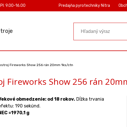
PI: 9.00-16.00
Predajňa pyrotechniky Nitra
Obc
troje
ostroj Fireworks Show 256 rán 20mm 1ks/ctn
j Fireworks Show 256 rán 20m
Vekové obmedzenie: od 18 rokov.
Dĺžka trvania
efektu: 190 sekúnd.
NEC =1970,1 g