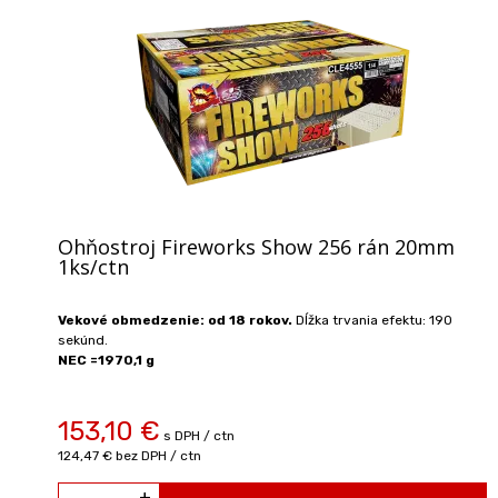
Ohňostroj Fireworks Show 256 rán 20mm
1ks/ctn
Vekové obmedzenie: od 18 rokov.
Dĺžka trvania efektu: 190
sekúnd.
NEC =1970,1 g
153,10 €
s DPH / ctn
124,47 €
bez DPH / ctn
+