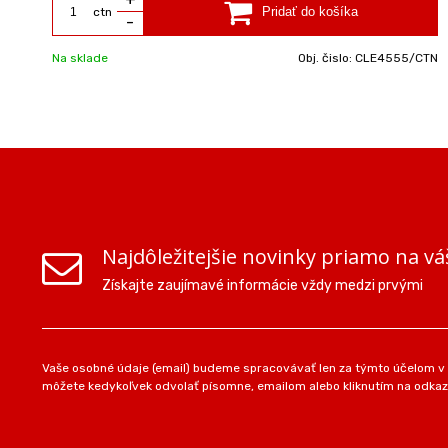
ctn
-
Na sklade
Obj. čislo:
CLE4555/CTN
Najdôležitejšie novinky priamo na vá
Získajte zaujímavé informácie vždy medzi prvými
Vaše osobné údaje (email) budeme spracovávať len za týmto účelom v s
môžete kedykoľvek odvolať písomne, emailom alebo kliknutím na odkaz