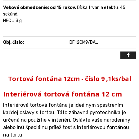
Vekové obmedzenie: od 15 rokov.
Dĺžka trvania efektu: 45
sekúnd.
NEC = 3 g
Obj. čislo:
DF12CM9/BAL
Tortová fontána 12cm - číslo 9 ,1ks/bal
Interiérová tortová fontána 12 cm
Interiérová tortová fontána je ideálnym spestrením
každej oslavy s tortou. Táto zábavná pyrotechnika je
určená na použitie v interiéri. Oslávte vaše narodeniny
alebo inú špeciálnu príležitosť s interiérovou fontánou
na tortu.