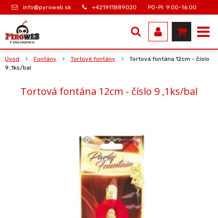
info@pyroweb.sk
+421911889020
PO-PI: 9.00-16.00
Úvod
Fontány
Tortové fontány
Tortová fontána 12cm - číslo
9 ,1ks/bal
Tortová fontána 12cm - číslo 9 ,1ks/bal