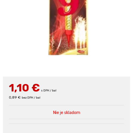
1,10
€
s DPH / bal
0,89 €
bez DPH / bal
Nie je skladom