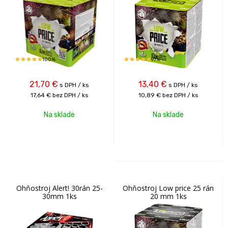
100%
97%
21,70
€
13,40
€
s DPH / ks
s DPH / ks
17,64 €
bez DPH / ks
10,89 €
bez DPH / ks
Na sklade
Na sklade
Ohňostroj Alert! 30rán 25-
Ohňostroj Low price 25 rán
30mm 1ks
20 mm 1ks