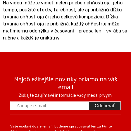
Na videu môžete vidieť nielen priebeh ohňostroja, jeho
tempo, použité efekty, farebnosť, ale aj približnú dĺžku
trvania ohňostroja či jeho celkovú kompozíciu. Dĺžka
trvania ohňostroja je približná, každý ohňostroj môže
mať miernu odchýlku v časovaní - predsa len - vyrába sa
ručne a každý je unikátny.
Najdôležitejšie novinky priamo na váš
email
Získajte zaujímavé informácie vždy medzi prvými
Odoberať
Vaše osobné údaje (email) budeme spracovávať len za týmto