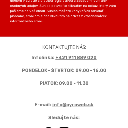
účelom v súlade s platnou legislatívou a zásadami ochrany
osobných údajov. Súhlas potvrdíte kliknutím na odkaz, ktorý vám
pošleme na váš email. Súhlas môžete kedykoľvek odvolať
písomne, emailom alebo kliknutím na odkaz z ktoréhokoľvek
informačného emailu.
KONTAKTUJTE NÁS:
Infolinka:
+421 911 889 020
PONDELOK - ŠTVRTOK: 09.00 - 16.00
PIATOK: 09.00 - 11.30
E-mail:
info@pyroweb.sk
Sledujte nás: