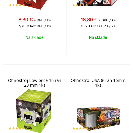
100%
83%
8,30
€
18,80
€
s DPH / ks
s DPH / ks
6,75 €
bez DPH / ks
15,28 €
bez DPH / ks
Na sklade
Na sklade
Ohňostroj Low price 16 rán
Ohňostroj USA 80rán 16mm
20 mm 1ks
1ks
100%
95%