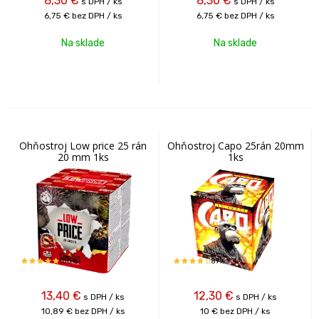
8,30
€
8,30
€
s DPH / ks
s DPH / ks
6,75 €
bez DPH / ks
6,75 €
bez DPH / ks
Na sklade
Na sklade
Ohňostroj Low price 25 rán
Ohňostroj Capo 25rán 20mm
20 mm 1ks
1ks
100%
87%
13,40
€
12,30
€
s DPH / ks
s DPH / ks
10,89 €
bez DPH / ks
10 €
bez DPH / ks