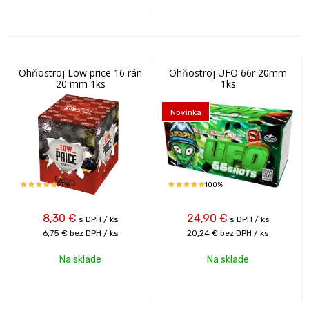
Ohňostroj Low price 16 rán
Ohňostroj UFO 66r 20mm
20 mm 1ks
1ks
Novinka
97%
100%
8,30
€
24,90
€
s DPH / ks
s DPH / ks
6,75 €
bez DPH / ks
20,24 €
bez DPH / ks
Na sklade
Na sklade