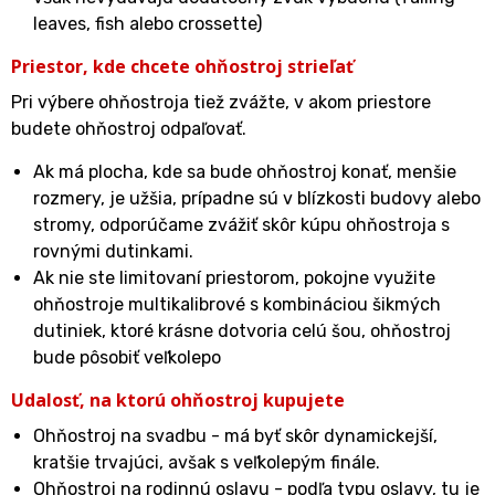
leaves, fish alebo crossette)
Priestor, kde chcete ohňostroj strieľať
Pri výbere ohňostroja tiež zvážte, v akom priestore
budete ohňostroj odpaľovať.
Ak má plocha, kde sa bude ohňostroj konať, menšie
rozmery, je užšia, prípadne sú v blízkosti budovy alebo
stromy, odporúčame zvážiť skôr kúpu ohňostroja s
rovnými dutinkami.
Ak nie ste limitovaní priestorom, pokojne využite
ohňostroje multikalibrové s kombináciou šikmých
dutiniek, ktoré krásne dotvoria celú šou, ohňostroj
bude pôsobiť veľkolepo
Udalosť, na ktorú ohňostroj kupujete
Ohňostroj na svadbu - má byť skôr dynamickejší,
kratšie trvajúci, avšak s veľkolepým finále.
Ohňostroj na rodinnú oslavu - podľa typu oslavy, tu je