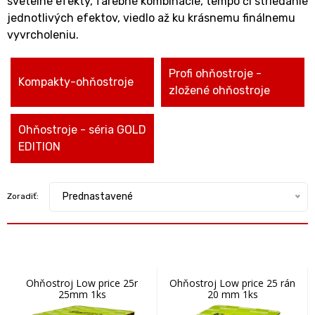
svetelné efekty, farebné kombinácie, tempo či striedanie
jednotlivých efektov, viedlo až ku krásnemu finálnemu
vyvrcholeniu.
Profi ohňostroje -
Kompakty-ohňostroje
zložené ohňostroje
Ohňostroje - séria GOLD
EDITION
Prednastavené
Zoradiť:
Ohňostroj Low price 25r
Ohňostroj Low price 25 rán
25mm 1ks
20 mm 1ks