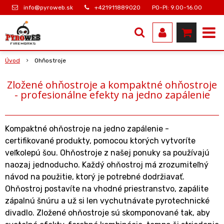
info@pyroweb.sk
+421911889020
PO-PI: 9.00-16.00
Úvod
Ohňostroje
Zložené ohňostroje a kompaktné ohňostroje
- profesionálne efekty na jedno zapálenie
Kompaktné ohňostroje na jedno zapálenie -
certifikované produkty, pomocou ktorých vytvoríte
veľkolepú šou. Ohňostroje z našej ponuky sa používajú
naozaj jednoducho. Každý ohňostroj má zrozumiteľný
návod na použitie, ktorý je potrebné dodržiavať.
Ohňostroj postavíte na vhodné priestranstvo, zapálite
zápalnú šnúru a už si len vychutnávate pyrotechnické
divadlo. Zložené ohňostroje sú skomponované tak, aby