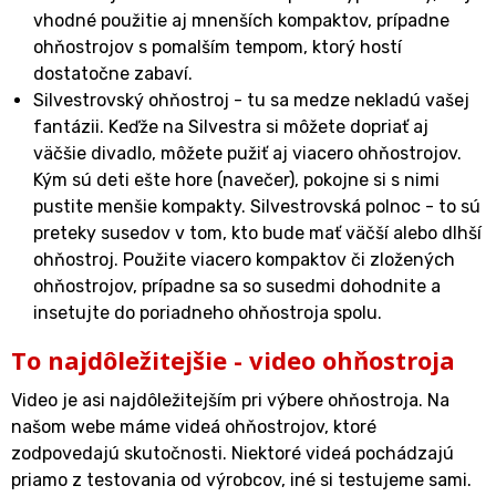
vhodné použitie aj mnenších kompaktov, prípadne
ohňostrojov s pomalším tempom, ktorý hostí
dostatočne zabaví.
Silvestrovský ohňostroj - tu sa medze nekladú vašej
fantázii. Keďže na Silvestra si môžete dopriať aj
väčšie divadlo, môžete pužiť aj viacero ohňostrojov.
Kým sú deti ešte hore (navečer), pokojne si s nimi
pustite menšie kompakty. Silvestrovská polnoc - to sú
preteky susedov v tom, kto bude mať väčší alebo dlhší
ohňostroj. Použite viacero kompaktov či zložených
ohňostrojov, prípadne sa so susedmi dohodnite a
insetujte do poriadneho ohňostroja spolu.
To najdôležitejšie - video ohňostroja
Video je asi najdôležitejším pri výbere ohňostroja. Na
našom webe máme videá ohňostrojov, ktoré
zodpovedajú skutočnosti. Niektoré videá pochádzajú
priamo z testovania od výrobcov, iné si testujeme sami.