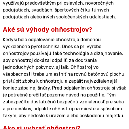
využívajú predovšetkým pri oslavách, novoročných
podujatiach, svadbách, športových či kultúrnych
podujatiach alebo iných spoločenských udalostiach.
Aké sú výhody ohňostrojov?
Kedysi bolo odpaľovanie ohňostroja doménou
vyškoleného pyrotechnika. Dnes sa pri výrobe
ohňostrojov používajú také technológie a dizajnovanie,
aby ohňostroj dokázal odpáliť, za dodržania
jednoduchých pokynov, aj laik. Ohňostroj vo
všeobecnosti treba umiestniť na rovnú betónovú plochu,
pristúpiť zboku k ohňostroju a zapáliť najvzdialenejší
koniec zápalnej šnúry. Pred odpálením ohňostroja si však
je potrebné prečítať pozorne návod na použitie. Tým
zabezpečíte dostatočnú bezpečnú vzdialenosť pre seba
a pre divákov, odpálite ohňostroj na mieste a spôsobom
takým, aby nedošlo k úrazom alebo poškodeniu majetku.
Ako si vybrať ohňostroj?