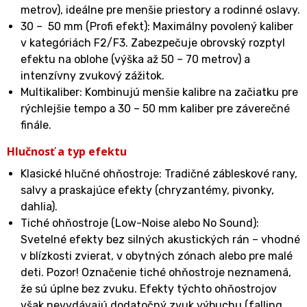
metrov), ideálne pre menšie priestory a rodinné oslavy.
30 – 50 mm (Profi efekt): Maximálny povolený kaliber
v kategóriách F2/F3. Zabezpečuje obrovský rozptyl
efektu na oblohe (výška až 50 – 70 metrov) a
intenzívny zvukový zážitok.
Multikaliber: Kombinujú menšie kalibre na začiatku pre
rýchlejšie tempo a 30 – 50 mm kaliber pre záverečné
finále.
Hlučnosť a typ efektu
Klasické hlučné ohňostroje: Tradičné zábleskové rany,
salvy a praskajúce efekty (chryzantémy, pivonky,
dahlia).
Tiché ohňostroje (Low-Noise alebo No Sound):
Svetelné efekty bez silných akustických rán – vhodné
v blízkosti zvierat, v obytných zónach alebo pre malé
deti. Pozor! Označenie tiché ohňostroje neznamená,
že sú úplne bez zvuku. Efekty týchto ohňostrojov
však nevydávajú dodatočný zvuk výbuchu (falling