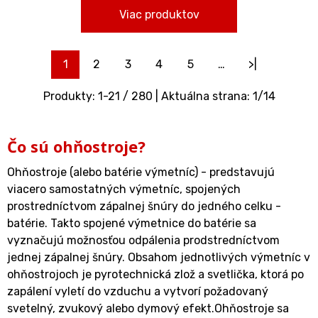
Viac produktov
1
2
3
4
5
…
>|
Produkty:
1
-
21
/
280
| Aktuálna strana:
1
/
14
Čo sú ohňostroje?
Ohňostroje (alebo batérie výmetníc) - predstavujú
viacero samostatných výmetníc, spojených
prostredníctvom zápalnej šnúry do jedného celku -
batérie. Takto spojené výmetnice do batérie sa
vyznačujú možnosťou odpálenia prodstredníctvom
jednej zápalnej šnúry. Obsahom jednotlivých výmetníc v
ohňostrojoch je pyrotechnická zlož a svetlička, ktorá po
zapálení vyletí do vzduchu a vytvorí požadovaný
svetelný, zvukový alebo dymový efekt.Ohňostroje sa