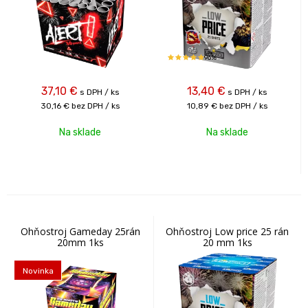
96%
37,10
€
13,40
€
s DPH / ks
s DPH / ks
30,16 €
bez DPH / ks
10,89 €
bez DPH / ks
Na sklade
Na sklade
Ohňostroj Gameday 25rán
Ohňostroj Low price 25 rán
20mm 1ks
20 mm 1ks
Novinka