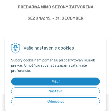
PREDAJŇA MIMO SEZÓNY ZATVORENÁ
SEZÓNA: 15. - 31. DECEMBER
Člen Asociácie predajcov pyrotechniky
Vaše nastavenie cookies
Súbory cookie nám pomáhajú pri poskytovaní služieb
pre vás. Umožňujú spoznať a zapamätať si vaše
preferencie.
Prijať
Nastaviť
© 2026 PYROWEB.SK •
NextShop
&
e-shop Pohoda Connector
by
NextCom
Odmietnuť
s.r.o.