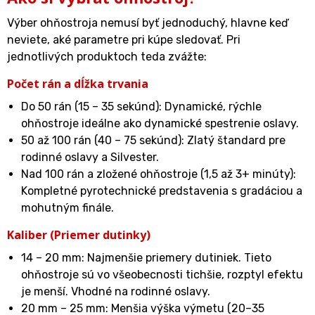
Výber ohňostroja nemusí byť jednoduchý, hlavne keď
neviete, aké parametre pri kúpe sledovať. Pri
jednotlivých produktoch teda zvážte:
Počet rán a dĺžka trvania
Do 50 rán (15 – 35 sekúnd): Dynamické, rýchle
ohňostroje ideálne ako dynamické spestrenie oslavy.
50 až 100 rán (40 – 75 sekúnd): Zlatý štandard pre
rodinné oslavy a Silvester.
Nad 100 rán a zložené ohňostroje (1,5 až 3+ minúty):
Kompletné pyrotechnické predstavenia s gradáciou a
mohutným finále.
Kaliber (Priemer dutinky)
14 – 20 mm: Najmenšie priemery dutiniek. Tieto
ohňostroje sú vo všeobecnosti tichšie, rozptyl efektu
je menší. Vhodné na rodinné oslavy.
20 mm – 25 mm: Menšia výška výmetu (20–35