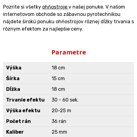
Pozrite si všetky
ohňostroje
v našej ponuke. V našom
internetovom obchode so zábavnou pyrotechnikou
nájdete širokú ponuku ohňostrojov rôznej dĺžky trvania s
rôznym efektom za najlepšie ceny.
Parametre
Výška
18 cm
Šírka
15 cm
Dĺžka
18 cm
Trvanie efektu
30 - 60 sek.
Výška efektu
20-25 m
Počet rán
36 rán
Kaliber
25 mm