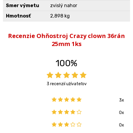
Smer výmetu
zvislý nahor
Hmotnosť
2,898 kg
Recenzie Ohňostroj Crazy clown 36rán
25mm 1ks
100%
3 recenzií užívateľov
3x
0x
0x