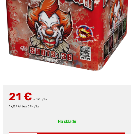
21
€
s DPH / ks
17,07 €
bez DPH / ks
Na sklade