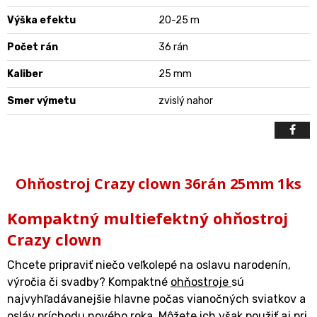
Výška efektu
20-25 m
Počet rán
36 rán
Kaliber
25 mm
Smer výmetu
zvislý nahor
Ohňostroj Crazy clown 36rán 25mm 1ks
Kompaktný multiefektný ohňostroj
Crazy clown
Chcete pripraviť niečo veľkolepé na oslavu narodenín,
výročia či svadby? Kompaktné
ohňostroje
sú
najvyhľadávanejšie hlavne počas vianočných sviatkov a
osláv príchodu nového roka. Môžete ich však použiť aj pri