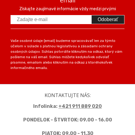
email
Získajte zaujímavé informácie vždy medzi prvými
Odoberať
Vaše osobné údaje (email) budeme spracovávať len za týmto
účelom v súlade s platnou legislatívou a zásadami ochrany
osobných údajov. Súhlas potvrdíte kliknutím na odkaz, ktorý vám
pošleme na váš email. Súhlas môžete kedykoľvek odvolať
písomne, emailom alebo kliknutím na odkaz z ktoréhokoľvek
informačného emailu.
KONTAKTUJTE NÁS:
Infolinka:
+421 911 889 020
PONDELOK - ŠTVRTOK: 09.00 - 16.00
PIATOK: 09.00 - 11.30