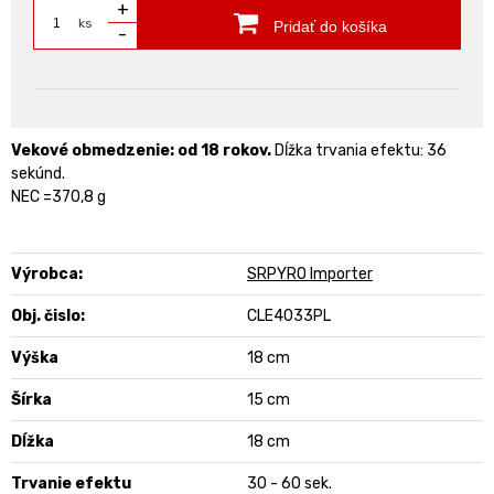
+
ks
Pridať do košíka
-
Vekové obmedzenie: od 18 rokov.
Dĺžka trvania efektu: 36
sekúnd.
NEC =370,8 g
Výrobca:
SRPYRO Importer
Obj. čislo:
CLE4033PL
Výška
18 cm
Šírka
15 cm
Dĺžka
18 cm
Trvanie efektu
30 - 60 sek.