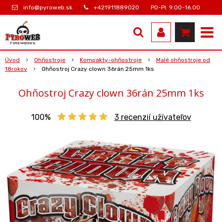
info@pyroweb.sk
+421911889020
PO-PI: 9.00-16.00
Úvod
Ohňostroje
Kompakty-ohňostroje
Malé ohňostroje od
18rokov
Ohňostroj Crazy clown 36rán 25mm 1ks
Ohňostroj Crazy clown 36rán 25mm 1ks
100%
3
recenzií užívateľov