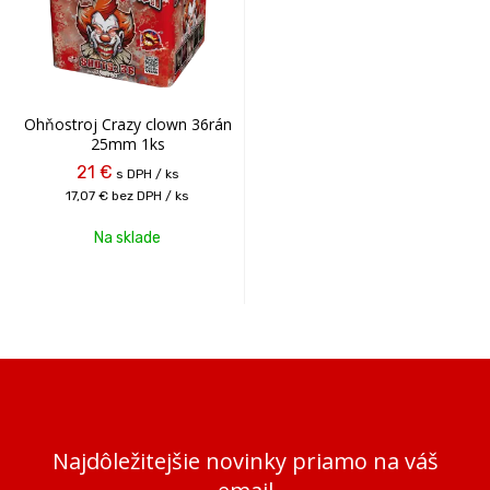
Ohňostroj Crazy clown 36rán
25mm 1ks
21 €
s DPH / ks
17,07 €
bez DPH / ks
Na sklade
Najdôležitejšie novinky priamo na váš