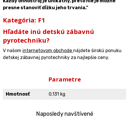
Každý ohňostroj je unikátny, preto nie je možné
presne stanoviť dĺžku jeho trvania."
Kategória: F1
Hľadáte inú detskú zábavnú
pyrotechniku?
V našom
internetovom obchode
nájdete širokú ponuku
detskej zábavnej pyrotechniky za najlepšie ceny.
Parametre
Hmotnosť
0,131 kg
Naposledy navštívené