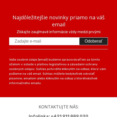
Najdôležitejšie novinky priamo na váš
email
Získajte zaujímavé informácie vždy medzi prvými
Odoberať
Vaše osobné údaje (email) budeme spracovávať len za týmto
účelom v súlade s platnou legislatívou a zásadami ochrany
osobných údajov. Súhlas potvrdíte kliknutím na odkaz, ktorý vám
pošleme na váš email. Súhlas môžete kedykoľvek odvolať
písomne, emailom alebo kliknutím na odkaz z ktoréhokoľvek
informačného emailu.
KONTAKTUJTE NÁS:
Infolinka:
+421 911 889 020