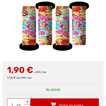
1,90
€
s DPH / bal
1,54 €
bez DPH / bal
Na sklade
+
bal
Pridať do košíka