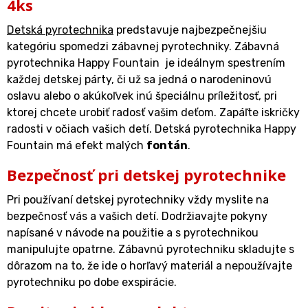
4ks
Detská pyrotechnika
predstavuje najbezpečnejšiu
kategóriu spomedzi zábavnej pyrotechniky. Zábavná
pyrotechnika Happy Fountain je ideálnym spestrením
každej detskej párty, či už sa jedná o narodeninovú
oslavu alebo o akúkoľvek inú špeciálnu príležitosť, pri
ktorej chcete urobiť radosť vašim deťom. Zapáľte iskričky
radosti v očiach vašich detí. Detská pyrotechnika Happy
Fountain má efekt malých
fontán
.
Bezpečnosť pri detskej pyrotechnike
Pri používaní detskej pyrotechniky vždy myslite na
bezpečnosť vás a vašich detí. Dodržiavajte pokyny
napísané v návode na použitie a s pyrotechnikou
manipulujte opatrne. Zábavnú pyrotechniku skladujte s
dôrazom na to, že ide o horľavý materiál a nepoužívajte
pyrotechniku po dobe exspirácie.