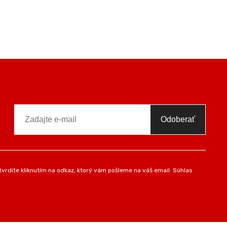
Odoberať
vrdíte kliknutím na odkaz, ktorý vám pošleme na váš email. Súhlas