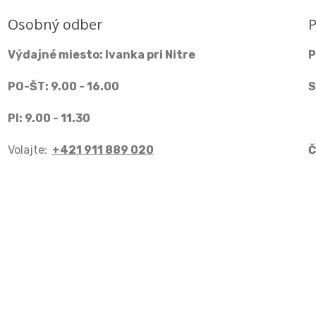
Osobný odber
P
Výdajné miesto: Ivanka pri Nitre
P
PO-ŠT: 9.00 - 16.00
S
PI: 9.00 - 11.30
Volajte:
+421 911 889 020
Č