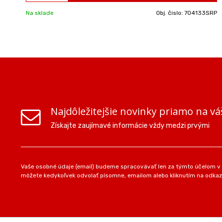
Na sklade
Obj. čislo:
704133SRP
Najdôležitejšie novinky priamo na vá
Získajte zaujímavé informácie vždy medzi prvými
Vaše osobné údaje (email) budeme spracovávať len za týmto účelom v s
môžete kedykoľvek odvolať písomne, emailom alebo kliknutím na odkaz