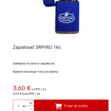
Zapaľovač SRPYRO 1ks
Zaklápací tryskový zapaľovač
Balenie obsahuje 1 kus produktu
3,60 €
s DPH / ks
2,93 €
bez DPH / ks
+
ks
-