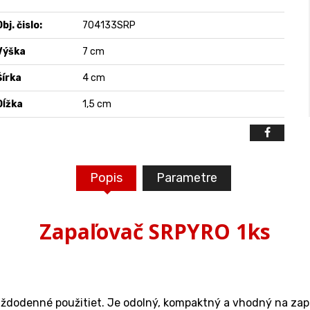
bj. čislo:
704133SRP
Výška
7 cm
Šírka
4 cm
Dĺžka
1,5 cm
Popis
Parametre
Zapaľovač SRPYRO 1ks
aždodenné použitiet. Je odolný, kompaktný a vhodný na zapá