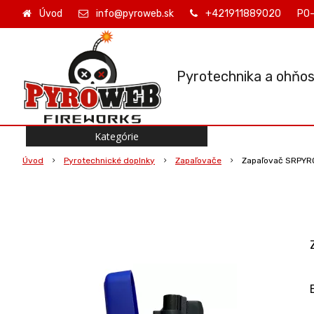
Úvod
info@pyroweb.sk
+421911889020
PO-
Pyrotechnika a ohňos
Kategórie
Úvod
Pyrotechnické doplnky
Zapaľovače
Zapaľovač SRPYR