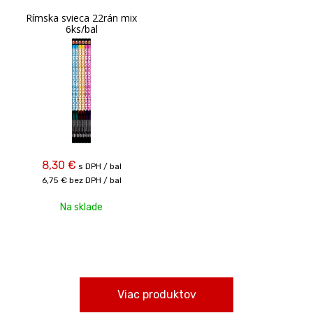
Rímska svieca 22rán mix
6ks/bal
8,30
€
s DPH / bal
6,75 €
bez DPH / bal
Na sklade
Viac produktov