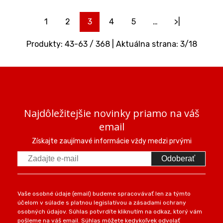
1
2
3
4
5
…
>|
Produkty:
43
-
63
/
368
| Aktuálna strana:
3
/
18
Najdôležitejšie novinky priamo na váš
email
Získajte zaujímavé informácie vždy medzi prvými
Odoberať
Vaše osobné údaje (email) budeme spracovávať len za týmto
účelom v súlade s platnou legislatívou a zásadami ochrany
osobných údajov. Súhlas potvrdíte kliknutím na odkaz, ktorý vám
pošleme na váš email. Súhlas môžete kedykoľvek odvolať