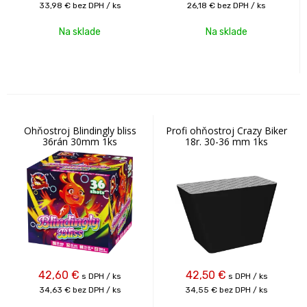
33,98 €
bez DPH / ks
26,18 €
bez DPH / ks
Na sklade
Na sklade
Ohňostroj Blindingly bliss
Profi ohňostroj Crazy Biker
36rán 30mm 1ks
18r. 30-36 mm 1ks
42,60
€
42,50
€
s DPH / ks
s DPH / ks
34,63 €
bez DPH / ks
34,55 €
bez DPH / ks