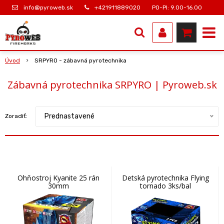
info@pyroweb.sk
+421911889020
PO-PI: 9.00-16.00
Úvod
SRPYRO - zábavná pyrotechnika
Zábavná pyrotechnika SRPYRO | Pyroweb.sk
Prednastavené
Zoradiť:
Ohňostroj Kyanite 25 rán
Detská pyrotechnika Flying
30mm
tornado 3ks/bal