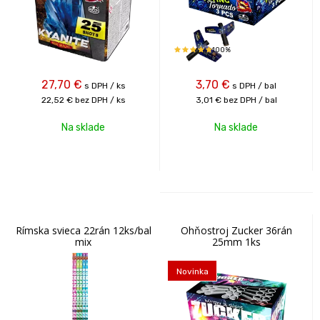
100%
27,70
€
3,70
€
s DPH / ks
s DPH / bal
22,52 €
bez DPH / ks
3,01 €
bez DPH / bal
Na sklade
Na sklade
Rímska svieca 22rán 12ks/bal
Ohňostroj Zucker 36rán
mix
25mm 1ks
Novinka