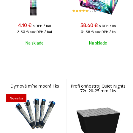
100%
4,10
€
38,60
€
s DPH / bal
s DPH / ks
3,33 €
bez DPH / bal
31,38 €
bez DPH / ks
Na sklade
Na sklade
Dymová mína modrá 1ks
Profi ohňostroj Quiet Nights
72r. 20-25 mm 1ks
Novinka