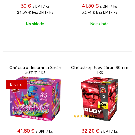
30
€
41,50
€
s DPH / ks
s DPH / ks
24,39 €
bez DPH / ks
33,74 €
bez DPH / ks
Na sklade
Na sklade
Ohňostroj Insomnia 35rán
Ohňostroj Ruby 25rán 30mm
30mm 1ks
1ks
Novinka
100%
41,80
€
32,20
€
s DPH / ks
s DPH / ks