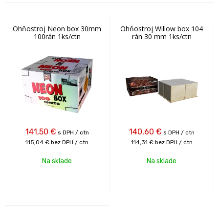
Ohňostroj Neon box 30mm
Ohňostroj Willow box 104
100rán 1ks/ctn
rán 30 mm 1ks/ctn
141,50
€
140,60
€
s DPH / ctn
s DPH / ctn
115,04 €
bez DPH / ctn
114,31 €
bez DPH / ctn
Na sklade
Na sklade