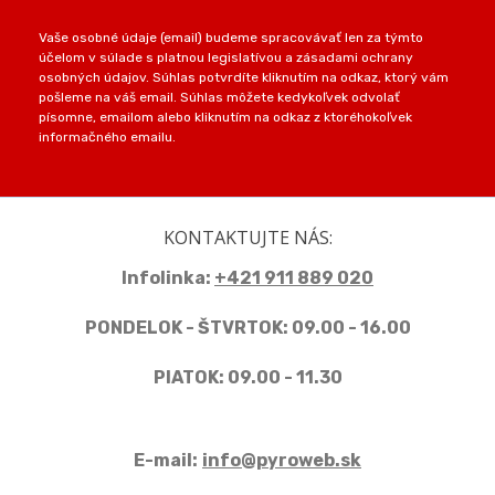
Vaše osobné údaje (email) budeme spracovávať len za týmto
účelom v súlade s platnou legislatívou a zásadami ochrany
osobných údajov. Súhlas potvrdíte kliknutím na odkaz, ktorý vám
pošleme na váš email. Súhlas môžete kedykoľvek odvolať
písomne, emailom alebo kliknutím na odkaz z ktoréhokoľvek
informačného emailu.
KONTAKTUJTE NÁS:
Infolinka:
+421 911 889 020
PONDELOK - ŠTVRTOK: 09.00 - 16.00
PIATOK: 09.00 - 11.30
E-mail:
info@pyroweb.sk