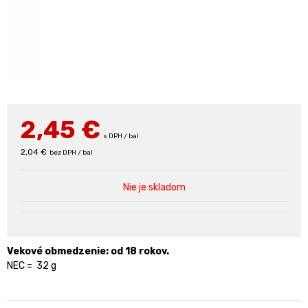
2,45
€
s DPH / bal
2,04 €
bez DPH / bal
Nie je skladom
Vekové obmedzenie: od 18 rokov.
NEC = 32 g