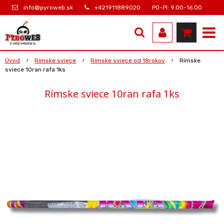
info@pyroweb.sk
+421911889020
PO-PI: 9.00-16.00
Úvod
Rímske sviece
Rímske sviece od 18rokov
Rímske
sviece 10ran rafa 1ks
Rímske sviece 10ran rafa 1ks