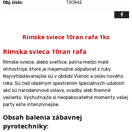
Obj. čislo:
TXC842
Rímske sviece 10ran rafa 1ks
Rímska svieca 10ran rafa
Rímske sviece, alebo svetlice, patria medzi malé
ohňostroje, ktoré je niejemožné odpaľovať z ruky.
Najvyhľadávanejšie sú v období Vianoc a osláv nového
roka. Sú tiež ideálnym spestrením špeciálnych udalostí
ako sú narodeninové oslavy, svadby aleb firemné
večierky. Vychutnajte si neopakovateľné momenty vašej
party ešte intenzívnejšie.
Obsah balenia zábavnej
pyrotechniky: