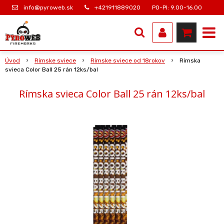
info@pyroweb.sk
+421911889020
PO-PI: 9.00-16.00
Úvod
Rímske sviece
Rímske sviece od 18rokov
Rímska
svieca Color Ball 25 rán 12ks/bal
Rímska svieca Color Ball 25 rán 12ks/bal