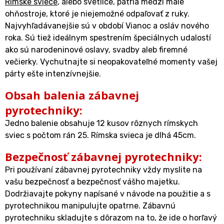
Rímske sviece
, alebo svetlice, patria medzi malé
ohňostroje, ktoré je niejemožné odpaľovať z ruky.
Najvyhľadávanejšie sú v období Vianoc a osláv nového
roka. Sú tiež ideálnym spestrením špeciálnych udalostí
ako sú narodeninové oslavy, svadby aleb firemné
večierky. Vychutnajte si neopakovateľné momenty vašej
párty ešte intenzívnejšie.
Obsah balenia zábavnej
pyrotechniky:
Jedno balenie obsahuje 12 kusov rôznych rímskych
sviec s počtom rán 25. Rímska svieca je dlhá 45cm.
Bezpečnosť zábavnej pyrotechniky:
Pri používaní zábavnej pyrotechniky vždy myslite na
vašu bezpečnosť a bezpečnosť vášho majetku.
Dodržiavajte pokyny napísané v návode na použitie a s
pyrotechnikou manipulujte opatrne. Zábavnú
pyrotechniku skladujte s dôrazom na to, že ide o horľavý