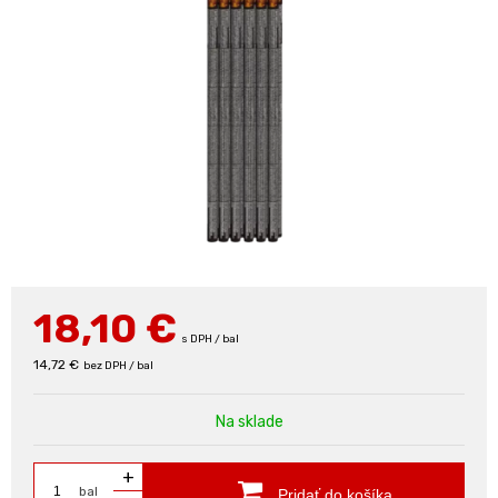
18,10
€
s DPH / bal
14,72 €
bez DPH / bal
Na sklade
+
bal
Pridať do košíka