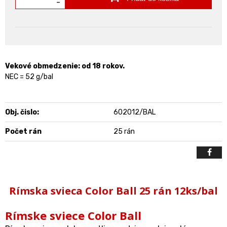
-
Vekové obmedzenie: od 18 rokov.
NEC = 52 g/bal
Obj. čislo:
602012/BAL
Počet rán
25 rán
Rímska svieca Color Ball 25 rán 12ks/bal
Rímske sviece Color Ball