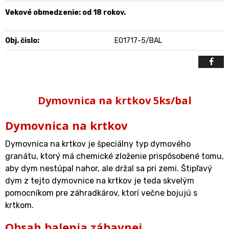
Vekové obmedzenie: od 18 rokov.
Obj. čislo:
EO1717-5/BAL
Dymovnica na krtkov 5ks/bal
Dymovnica na krtkov
Dymovnica na krtkov je špeciálny typ dymového
granátu, ktorý má chemické zloženie prispôsobené tomu,
aby dym nestúpal nahor, ale držal sa pri zemi. Štipľavý
dym z tejto dymovnice na krtkov je teda skvelým
pomocníkom pre záhradkárov, ktorí večne bojujú s
krtkom.
Obsah balenia zábavnej