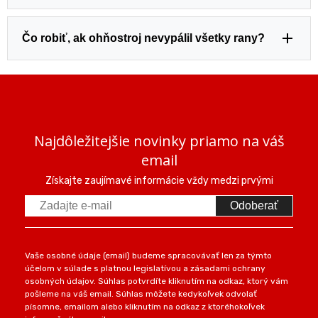
Čo robiť, ak ohňostroj nevypálil všetky rany?
Najdôležitejšie novinky priamo na váš
email
Získajte zaujímavé informácie vždy medzi prvými
Odoberať
Vaše osobné údaje (email) budeme spracovávať len za týmto
účelom v súlade s platnou legislatívou a zásadami ochrany
osobných údajov. Súhlas potvrdíte kliknutím na odkaz, ktorý vám
pošleme na váš email. Súhlas môžete kedykoľvek odvolať
písomne, emailom alebo kliknutím na odkaz z ktoréhokoľvek