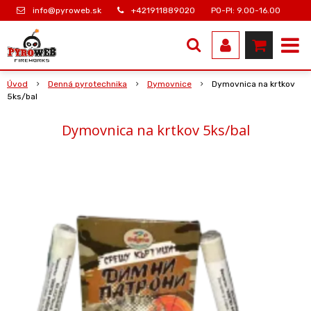
info@pyroweb.sk
+421911889020
PO-PI: 9.00-16.00
Úvod
Denná pyrotechnika
Dymovnice
Dymovnica na krtkov
5ks/bal
Dymovnica na krtkov 5ks/bal