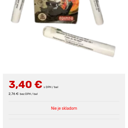
3,40
€
s DPH / bal
2,76 €
bez DPH / bal
Nie je skladom